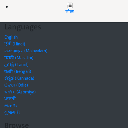
जॉब्स
Languages
English
हिंदी (Hindi)
മലയാളം (Malayalam)
मराठी (Marathi)
தமிழ் (Tamil)
বাঙালি (Bengali)
ಕನ್ನಡ (Kannada)
ଓଡିଆ (Odia)
অসমীয়া (Asomiya)
ਪੰਜਾਬੀ
తెలుగు
ગુજરાતી
Browse