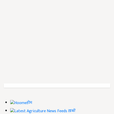
होम
ख़बरें