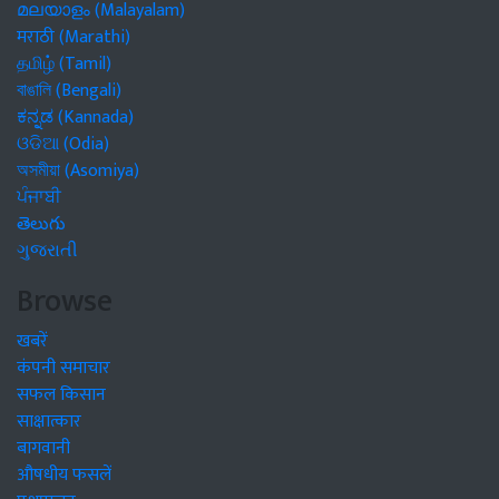
മലയാളം (Malayalam)
मराठी (Marathi)
தமிழ் (Tamil)
বাঙালি (Bengali)
ಕನ್ನಡ (Kannada)
ଓଡିଆ (Odia)
অসমীয়া (Asomiya)
ਪੰਜਾਬੀ
తెలుగు
ગુજરાતી
Browse
खबरें
कंपनी समाचार
सफल किसान
साक्षात्कार
बागवानी
औषधीय फसलें