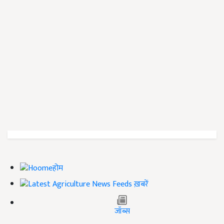
होम
ख़बरें
जॉब्स