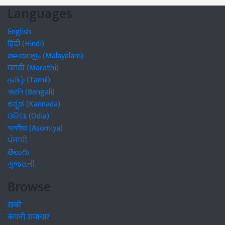
Languages
English
हिंदी (Hindi)
മലയാളം (Malayalam)
मराठी (Marathi)
தமிழ் (Tamil)
বাঙালি (Bengali)
ಕನ್ನಡ (Kannada)
ଓଡିଆ (Odia)
অসমীয়া (Asomiya)
ਪੰਜਾਬੀ
తెలుగు
ગુજરાતી
Browse
खबरें
कंपनी समाचार