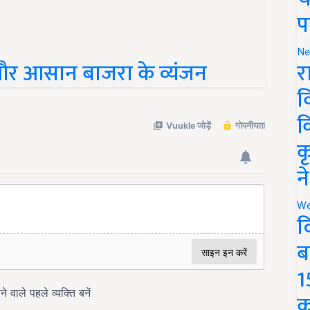
प
Ne
ष्ट और आसान बाजरा के व्यंजन
र
व
क
क
न
We
द
ब
1
क