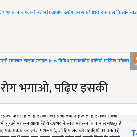
एं
पशुपालन
बागवानी
मशीनरी
ग्रामीण उद्योग
वेब स्टोरी
#FTB
सफल किसान
बाज
ंपनी समाचार
लाइफ स्टाइल
Jobs
विविध
सम्पादकीय
वीडियो
मासिक पत्रिका
#T
 रोग भगाओ, पढ़िए इसकी
रह का फंगस होता है. इसकी कई प्रजातियां पाई जाती हैं. इसकी सब्जी
 गुच्छी मशरूम खाया है? ये देशभर में स्पंज मशरूम के नाम से मशहूर है.
T
यह एक प्रकार का स्पंज मशरूम है, जो हिमालय की पहाड़ियों पर उगता है.