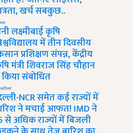
ात्रता, खर्च सबकुछ..
ws
ानी लक्ष्मीबाई कृषि
िश्वविद्यालय में तीन दिवसीय
िसान प्रशिक्षण संपन्न, केंद्रीय
ृषि मंत्री शिवराज सिंह चौहान
े किया संबोधित
ather
िल्ली-NCR समेत कई राज्यों में
ारिश ने मचाई आफत! IMD ने
5 से अधिक राज्यों में बिजली
ड़कने के साथ तेज बारिश का