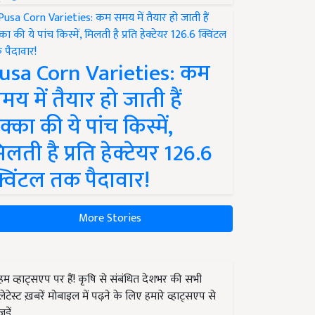
usa Corn Varieties: कम
मय में तैयार हो जाती हैं
क्का की ये पांच किस्में,
िलती है प्रति हेक्टेयर 126.6
्विंटल तक पैदावार!
More Stories
हम व्हाट्सएप पर हैं! कृषि से संबंधित देशभर की सभी
लेटेस्ट ख़बरें मोबाइल में पढ़ने के लिए हमारे व्हाट्सएप से
जुड़ें.