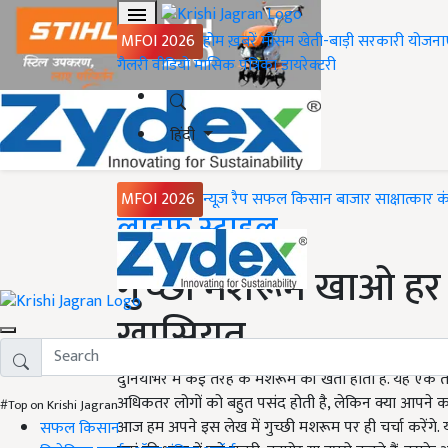
MFOI 2026
होम
ख़बरें
मौसम
खेती-बाड़ी
सरकारी योजना
गैलरी
वीडियो
मासिक पत्रिका
डायरेक्टरी
हिंदी
MFOI 2026
न्यूज़ रैप
सफल किसान
बाजार
साक्षात्कार
क
Home
लाइफ स्टाइल
गुच्छी मशरूम खाओ हर
ख़ासियत
दुनियाभर में कई तरह के मशरूम की खेती होती है. यह एक त
अधिकतर लोगों को बहुत पसंद होती है, लेकिन क्या आपने कभी
#Top on Krishi Jagran
आज हम अपने इस लेख में गुच्छी मशरूम पर ही चर्चा करेंगे. 
सफल किसान