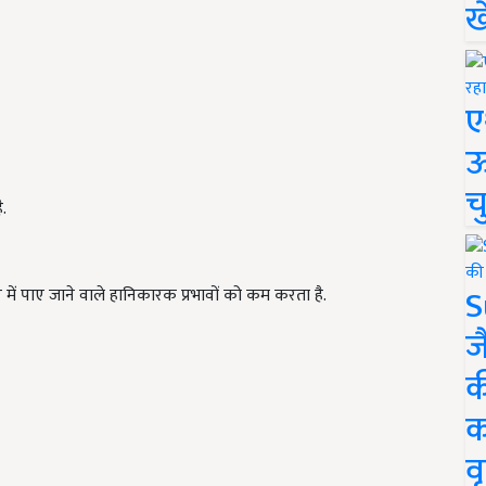
ख
ए
ऊ
च
.
S
में पाए जाने वाले हानिकारक प्रभावों को कम करता है.
ज
क
क
वृ