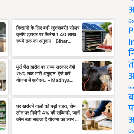
अ
Go
P
I
न
त
अ
Go
ब
प
अ
Go