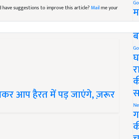
Go
and have suggestions to improve this article?
Mail
me your
म
5
ब
Go
घ
र
क
स
र आप हैरत में पड़ जाएंगे, ज़रूर
Ne
ग
क
च