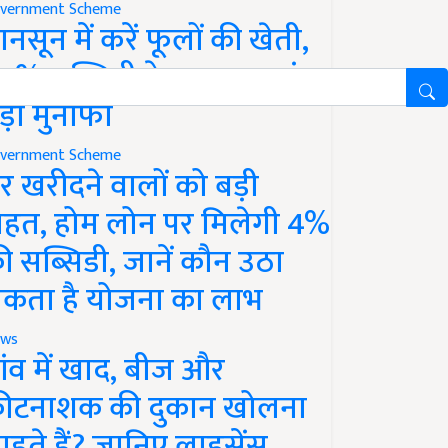
vernment Scheme
ानसून में करें फूलों की खेती,
0% सब्सिडी के साथ कमाएं
ड़ा मुनाफा
vernment Scheme
र खरीदने वालों को बड़ी
ाहत, होम लोन पर मिलेगी 4%
ी सब्सिडी, जानें कौन उठा
कता है योजना का लाभ
ws
ांव में खाद, बीज और
ीटनाशक की दुकान खोलना
ाहते हैं? जानिए लाइसेंस,