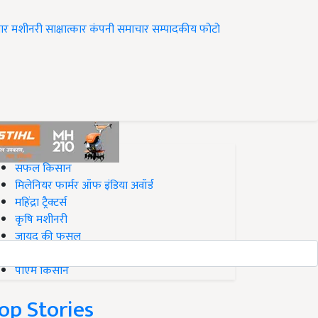
ार
मशीनरी
साक्षात्कार
कंपनी समाचार
सम्पादकीय
फोटो
op on Krishi Jagran
सफल किसान
मिलेनियर फार्मर ऑफ इंडिया अवॉर्ड
महिंद्रा ट्रैक्टर्स
कृषि मशीनरी
जायद की फसल
बिज़नेस आइडियाज
पीएम किसान
op Stories