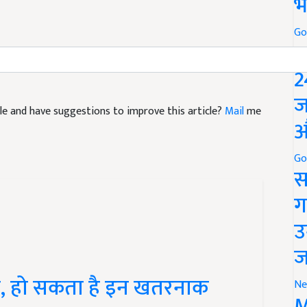
भ
Go
irs
Hair fall home remedies
Hair care tips
P
2
ticle and have suggestions to improve this article?
Mail
me
ज
औ
Go
स
ग
उ
ज
दाज, हो सकता है इन खतरनाक
Ne
M