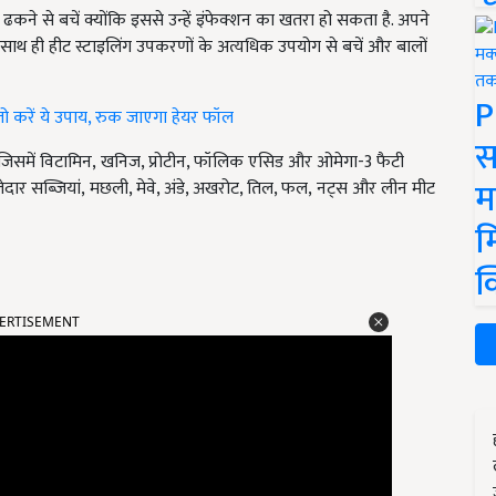
ढकने से बचें क्योंकि इससे उन्हें इंफेक्शन का खतरा हो सकता है. अपने
से. साथ ही हीट स्टाइलिंग उपकरणों के अत्यधिक उपयोग से बचें और बालों
P
न तो करें ये उपाय, रुक जाएगा हेयर फॉल
स
िसमें विटामिन
,
खनिज, प्रोटीन, फॉलिक एसिड और ओमेगा-
3
फैटी
म
ेदार सब्जियां
,
मछली, मेवे, अंडे, अखरोट, तिल, फल
,
नट्स और लीन मीट
म
क
ERTISEMENT