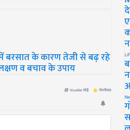
द
ए
क
न
ें बरसात के कारण तेजी से बढ़ रहे
Li
मुख लक्षण व बचाव के उपाय
ब
न
आ
Ne
ग
स
ल