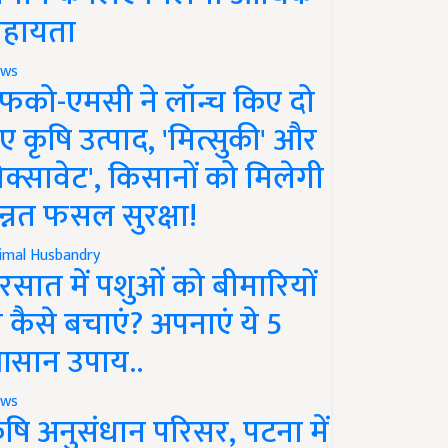
हायता
ws
फको-एमसी ने लॉन्च किए दो
ए कृषि उत्पाद, 'मित्सुकी' और
नेक्सावेट', किसानों को मिलेगी
न्नत फसल सुरक्षा!
imal Husbandry
रसात में पशुओं को बीमारियों
े कैसे बचाएं? अपनाएं ये 5
सान उपाय..
ws
ृषि अनुसंधान परिसर, पटना में