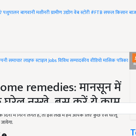
एं
पशुपालन
बागवानी
मशीनरी
ग्रामीण उद्योग
वेब स्टोरी
#FTB
सफल किसान
बाज
ंपनी समाचार
लाइफ स्टाइल
Jobs
विविध
सम्पादकीय
वीडियो
मासिक पत्रिका
#T
ome remedies: मानसून में
 घरेलू नुस्खे, बस करें ये काम
ों में गिरने लगते हैं, तो इस लेख में हम आपके लिए कुछ ऐसे घरेलू
 जायेगा.
T
T