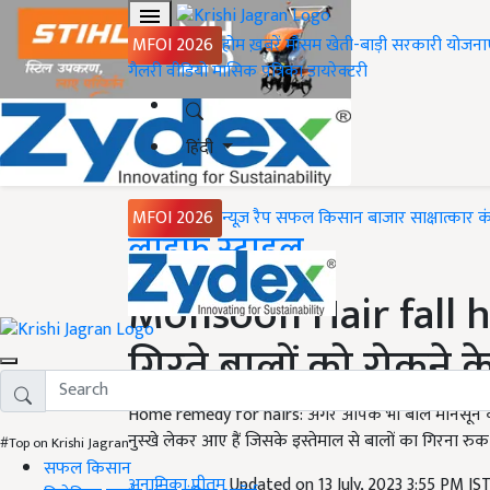
MFOI 2026
होम
ख़बरें
मौसम
खेती-बाड़ी
सरकारी योजना
गैलरी
वीडियो
मासिक पत्रिका
डायरेक्टरी
हिंदी
MFOI 2026
न्यूज़ रैप
सफल किसान
बाजार
साक्षात्कार
क
Home
लाइफ स्टाइल
Monsoon Hair fall h
गिरते बालों को रोकने के
Home remedy for hairs: अगर आपके भी बाल मानसून के दिन
नुस्खे लेकर आए हैं जिसके इस्तेमाल से बालों का गिरना रुक
#Top on Krishi Jagran
सफल किसान
अनामिका प्रीतम
Updated on 13 July, 2023 3:55 PM IS