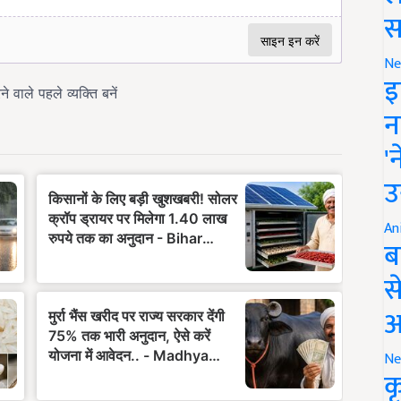
स
Ne
इ
न
'
उ
An
ब
स
आ
Ne
क