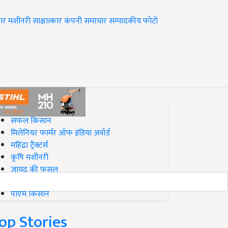
ार
मशीनरी
साक्षात्कार
कंपनी समाचार
सम्पादकीय
फोटो
op on Krishi Jagran
सफल किसान
मिलेनियर फार्मर ऑफ इंडिया अवॉर्ड
महिंद्रा ट्रैक्टर्स
कृषि मशीनरी
जायद की फसल
बिज़नेस आइडियाज
पीएम किसान
op Stories