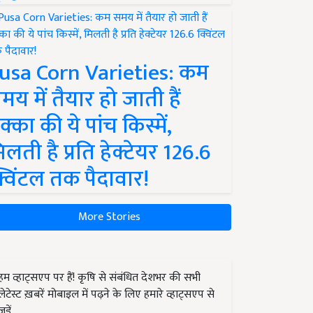
usa Corn Varieties: कम
मय में तैयार हो जाती हैं
क्का की ये पांच किस्में,
िलती है प्रति हेक्टेयर 126.6
्विंटल तक पैदावार!
More Stories
हम व्हाट्सएप पर हैं! कृषि से संबंधित देशभर की सभी
लेटेस्ट ख़बरें मोबाइल में पढ़ने के लिए हमारे व्हाट्सएप से
जुड़ें.