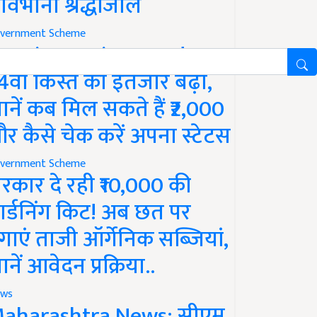
ावभीनी श्रद्धांजलि
vernment Scheme
M Kisan Yojana Update:
4वीं किस्त का इंतजार बढ़ा,
ानें कब मिल सकते हैं ₹2,000
र कैसे चेक करें अपना स्टेटस
vernment Scheme
रकार दे रही ₹10,000 की
ार्डनिंग किट! अब छत पर
गाएं ताजी ऑर्गेनिक सब्जियां,
ानें आवेदन प्रक्रिया..
ws
aharashtra News: सीएम