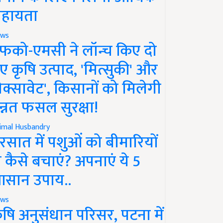
हायता
ws
फको-एमसी ने लॉन्च किए दो
ए कृषि उत्पाद, 'मित्सुकी' और
नेक्सावेट', किसानों को मिलेगी
न्नत फसल सुरक्षा!
imal Husbandry
रसात में पशुओं को बीमारियों
े कैसे बचाएं? अपनाएं ये 5
सान उपाय..
ws
ृषि अनुसंधान परिसर, पटना में