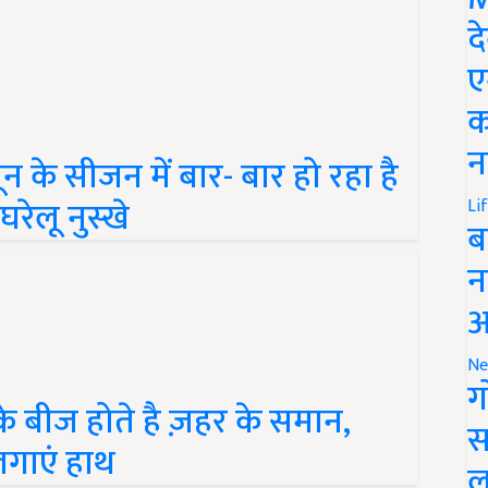
द
ए
क
के सीजन में बार- बार हो रहा है
न
ेलू नुस्खे
Li
ब
न
आ
Ne
े बीज होते है ज़हर के समान,
ग
लगाएं हाथ
स
ल