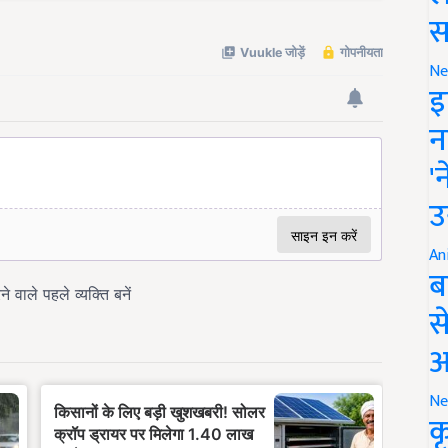
स
Ne
इ
न
'
उ
An
ब
स
आ
Ne
क