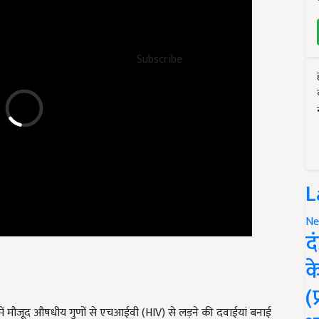
Subscribe
L
Ne
द
क
(
समें मौजूद औषधीय गुणों से एचआईवी (HIV)
से लड़ने की दवाईयां बनाई
ारी, पेट की बीमारी में रामबाण इलाज माना जाता है. तो वहीं दूसरी तरफ