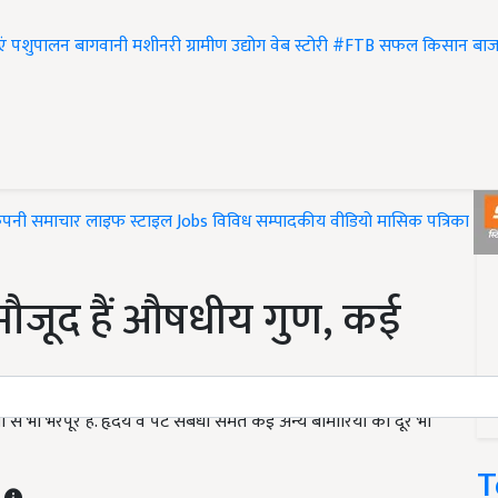
एं
पशुपालन
बागवानी
मशीनरी
ग्रामीण उद्योग
वेब स्टोरी
#FTB
सफल किसान
बाज
ंपनी समाचार
लाइफ स्टाइल
Jobs
विविध
सम्पादकीय
वीडियो
मासिक पत्रिका
#T
में मौजूद हैं औषधीय गुण, कई
ं से भी भरपूर है. हृदय व पेट संबंधी समेत कई अन्य बीमारियों को दूर भी
T
T