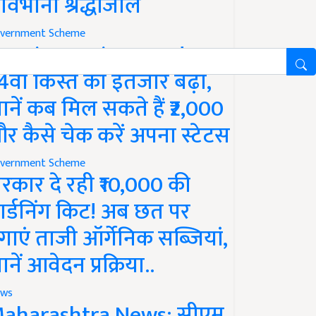
ावभीनी श्रद्धांजलि
vernment Scheme
M Kisan Yojana Update:
4वीं किस्त का इंतजार बढ़ा,
ानें कब मिल सकते हैं ₹2,000
र कैसे चेक करें अपना स्टेटस
vernment Scheme
रकार दे रही ₹10,000 की
ार्डनिंग किट! अब छत पर
गाएं ताजी ऑर्गेनिक सब्जियां,
ानें आवेदन प्रक्रिया..
ws
aharashtra News: सीएम