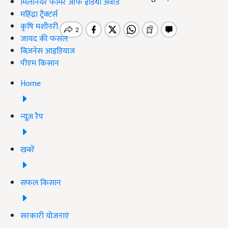
मिलेनियर फार्मर ऑफ इंडिया अवॉर्ड
महिंद्रा ट्रैक्टर्स
कृषि मशीनरी
जायद की फसल
बिज़नेस आइडियाज
पीएम किसान
Home
न्यूज़ रैप
खबरें
सफल किसान
सरकारी योजनाएं