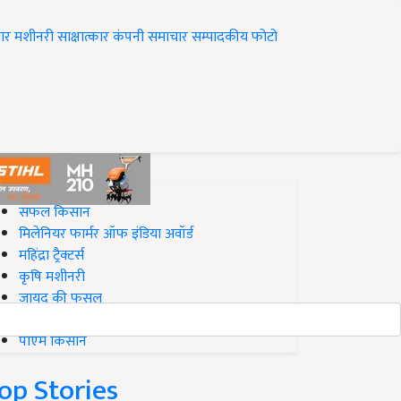
ार
मशीनरी
साक्षात्कार
कंपनी समाचार
सम्पादकीय
फोटो
op on Krishi Jagran
सफल किसान
मिलेनियर फार्मर ऑफ इंडिया अवॉर्ड
महिंद्रा ट्रैक्टर्स
कृषि मशीनरी
जायद की फसल
बिज़नेस आइडियाज
पीएम किसान
op Stories