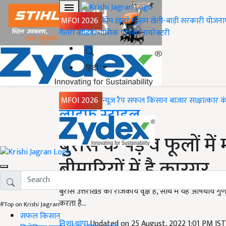
MFOI 2026
होम
ख़बरें
मौसम
खेती-बाड़ी
सरकारी योजना
गैलरी
वीडियो
मासिक पत्रिका
डायरेक्टरी
हिंदी
MFOI 2026
न्यूज़ रैप
सफल किसान
बाजार
साक्षात्कार
क
Home
लाइफ स्टाइल
बुरांस के पेड़ व फूलों 
बीमारियों में है कारगर
बुरांस उत्तराखंड का राजकीय वृक्ष है, साथ में यह औषधीय गुणो
करता है...
#Top on Krishi Jagran
सफल किसान
निशा थापा
Updated on 25 August, 2022 1:01 PM IS