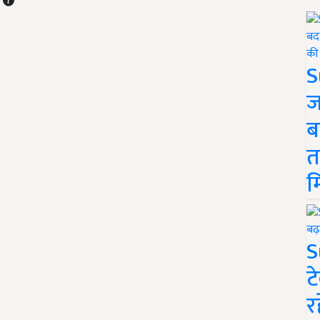
S
ज
ब
त
म
S
ट
र