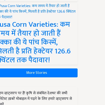
usa Corn Varieties: कम
मय में तैयार हो जाती हैं
क्का की ये पांच किस्में,
िलती है प्रति हेक्टेयर 126.6
्विंटल तक पैदावार!
More Stories
हम व्हाट्सएप पर हैं! कृषि से संबंधित देशभर की सभी
लेटेस्ट ख़बरें मोबाइल में पढ़ने के लिए हमारे व्हाट्सएप से
जुड़ें.