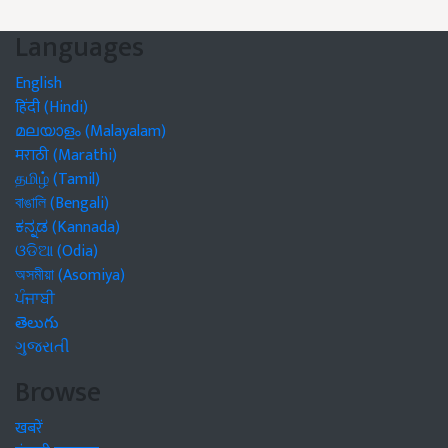
Languages
English
हिंदी (Hindi)
മലയാളം (Malayalam)
मराठी (Marathi)
தமிழ் (Tamil)
বাঙালি (Bengali)
ಕನ್ನಡ (Kannada)
ଓଡିଆ (Odia)
অসমীয়া (Asomiya)
ਪੰਜਾਬੀ
తెలుగు
ગુજરાતી
Browse
खबरें