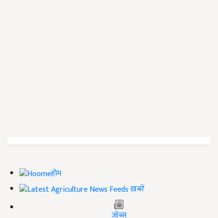
होम
ख़बरें
जॉब्स