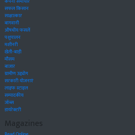
कंपनी समाचार
सफल किसान
साक्षात्कार
बागवानी
औषधीय फसलें
पशुपालन
मशीनरी
खेती-बाड़ी
मौसम
बाजार
ग्रामीण उद्द्योग
सरकारी योजनाएं
लाइफ स्टाइल
सम्पादकीय
जॉब्स
डायरेक्टरी
Magazines
Read Online