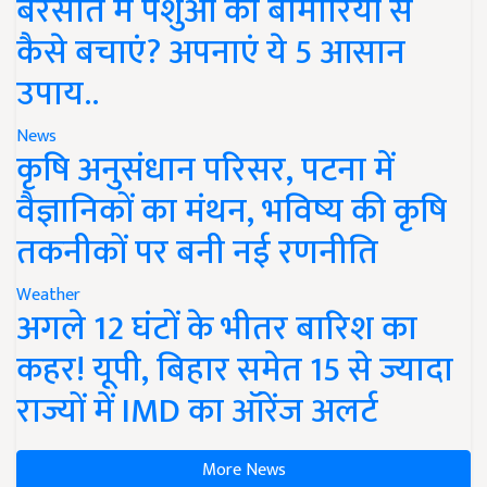
बरसात में पशुओं को बीमारियों से
कैसे बचाएं? अपनाएं ये 5 आसान
उपाय..
News
कृषि अनुसंधान परिसर, पटना में
वैज्ञानिकों का मंथन, भविष्य की कृषि
तकनीकों पर बनी नई रणनीति
Weather
अगले 12 घंटों के भीतर बारिश का
कहर! यूपी, बिहार समेत 15 से ज्यादा
राज्यों में IMD का ऑरेंज अलर्ट
More News