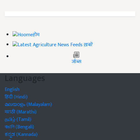
होम
ख़बरें
जॉब्स
Languages
English
हिंदी (Hindi)
മലയാളം (Malayalam)
मराठी (Marathi)
தமிழ் (Tamil)
বাঙালি (Bengali)
ಕನ್ನಡ (Kannada)