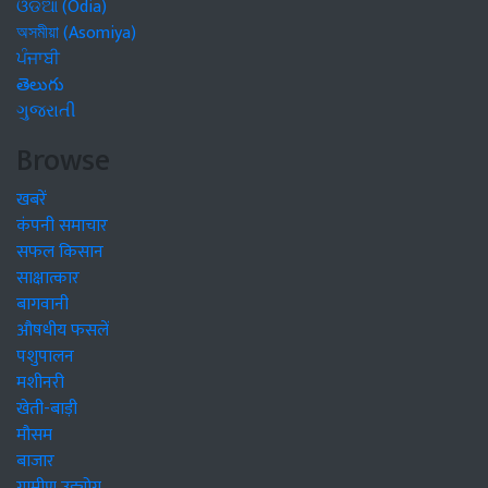
ଓଡିଆ (Odia)
অসমীয়া (Asomiya)
ਪੰਜਾਬੀ
తెలుగు
ગુજરાતી
Browse
खबरें
कंपनी समाचार
सफल किसान
साक्षात्कार
बागवानी
औषधीय फसलें
पशुपालन
मशीनरी
खेती-बाड़ी
मौसम
बाजार
ग्रामीण उद्द्योग