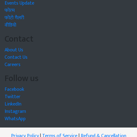
Events Update
फोरम
फोटो गैलरी
वीडियो
Contact
About Us
Contact Us
Careers
Follow us
Facebook
Twitter
LinkedIn
Instagram
WhatsApp
Privacy Policy
|
Terms of Service
|
Refund & Cancellation