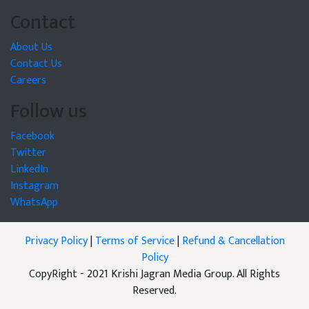
Contact
About Us
Contact Us
Careers
Follow us
Facebook
Twitter
LinkedIn
Instagram
WhatsApp
Privacy Policy
|
Terms of Service
|
Refund & Cancellation
Policy
CopyRight - 2021 Krishi Jagran Media Group. All Rights
Reserved.