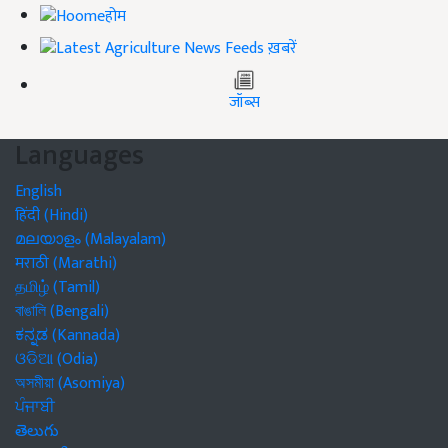
होम
ख़बरें
जॉब्स
Languages
English
हिंदी (Hindi)
മലയാളം (Malayalam)
मराठी (Marathi)
தமிழ் (Tamil)
বাঙালি (Bengali)
ಕನ್ನಡ (Kannada)
ଓଡିଆ (Odia)
অসমীয়া (Asomiya)
ਪੰਜਾਬੀ
తెలుగు