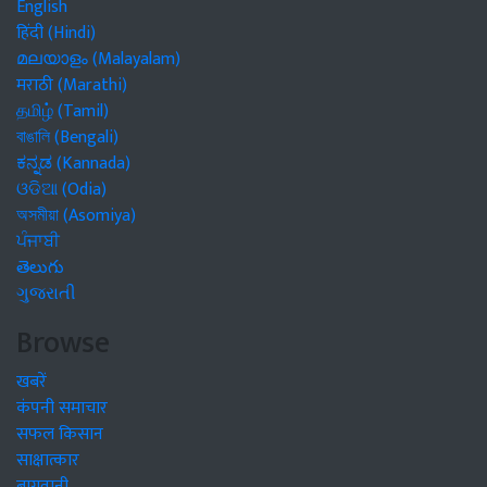
English
हिंदी (Hindi)
മലയാളം (Malayalam)
मराठी (Marathi)
தமிழ் (Tamil)
বাঙালি (Bengali)
ಕನ್ನಡ (Kannada)
ଓଡିଆ (Odia)
অসমীয়া (Asomiya)
ਪੰਜਾਬੀ
తెలుగు
ગુજરાતી
Browse
खबरें
कंपनी समाचार
सफल किसान
साक्षात्कार
बागवानी