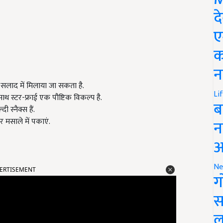
द
ए
क
न
सलाद में मिलाया जा सकता है.
Li
ाथ स्टर-फ्राई एक पौष्टिक विकल्प है.
ब
 स्नैक्स हैं.
मसाले में पकाएं.
न
आ
ERTISEMENT
Ne
ग
स
ल