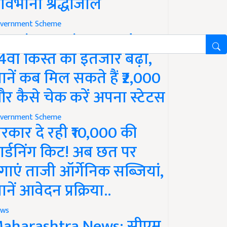
ावभीनी श्रद्धांजलि
vernment Scheme
M Kisan Yojana Update:
4वीं किस्त का इंतजार बढ़ा,
ानें कब मिल सकते हैं ₹2,000
र कैसे चेक करें अपना स्टेटस
vernment Scheme
रकार दे रही ₹10,000 की
ार्डनिंग किट! अब छत पर
गाएं ताजी ऑर्गेनिक सब्जियां,
ानें आवेदन प्रक्रिया..
ws
aharashtra News: सीएम