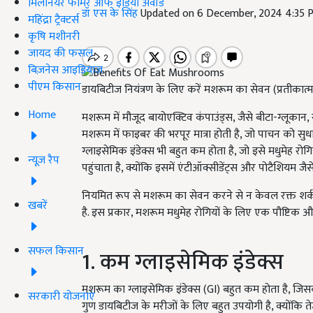
मिलेनियर फार्मर ऑफ इंडिया अवॉर्ड
डॉ एस के सिंह
Updated on 6 December, 2024 4:35 
महिंद्रा ट्रैक्टर्स
कृषि मशीनरी
जायद की फसल
बिज़नेस आइडियाज
पीएम किसान
डायबिटीज नियंत्रण के लिए करें मशरूम का सेवन (प्रतीकात्
Home
मशरूम में मौजूद बायोएक्टिव कंपाउंड्स, जैसे बीटा-ग्लूकान, र
मशरूम में फाइबर की भरपूर मात्रा होती है, जो पाचन को स
ग्लाइसेमिक इंडेक्स भी बहुत कम होता है, जो इसे मधुमेह रोग
न्यूज़ रैप
पहुंचाता है, क्योंकि इसमें एंटीऑक्सीडेंट्स और पोटैशियम जैसे त
नियमित रूप से मशरूम का सेवन करने से न केवल रक्त शर्करा 
खबरें
है. इस प्रकार, मशरूम मधुमेह रोगियों के लिए एक पौष्टिक और 
सफल किसान
1. कम ग्लाइसेमिक इंडेक्स
मशरूम का ग्लाइसेमिक इंडेक्स (GI) बहुत कम होता है, जिसका अ
सरकारी योजनाएं
गुण डायबिटीज के मरीजों के लिए बहुत उपयोगी है, क्योंकि त