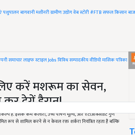
एं
पशुपालन
बागवानी
मशीनरी
ग्रामीण उद्योग
वेब स्टोरी
#FTB
सफल किसान
बाज
ंपनी समाचार
लाइफ स्टाइल
Jobs
विविध
सम्पादकीय
वीडियो
मासिक पत्रिका
#T
लिए करें मशरूम का सेवन,
कर देगें हैरान!
्प है. इसके कम कैलोरी, उच्च पोषण मूल्य, और एंटीऑक्सीडेंट गुण
ियमित रूप से शामिल करने से न केवल रक्त शर्करा नियंत्रित रहता है बल्कि
T