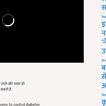
स
Ne
इ
न
'
उ
An
ब
स
 ताजे और साफ हों.
आ
सकते हैं.
Ne
ooms to control diabetes
क