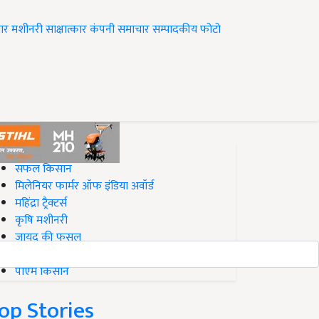
ार
मशीनरी
साक्षात्कार
कंपनी समाचार
सम्पादकीय
फोटो
op on Krishi Jagran
सफल किसान
मिलेनियर फार्मर ऑफ इंडिया अवॉर्ड
महिंद्रा ट्रैक्टर्स
कृषि मशीनरी
जायद की फसल
बिज़नेस आइडियाज
पीएम किसान
op Stories