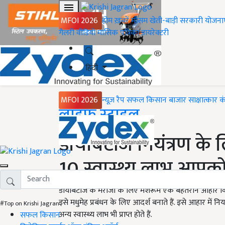
MFOI 2026
होम
ख़बरें
मौसम
खेती-बाड़ी
सरकारी योजना
गैलरी
वीडियो
मासिक पत्रिका
डायरेक्टरी
हिंदी
MFOI 2026
न्यूज़ रैप
सफल किसान
बाजार
साक्षात्कार
क
Home
लाइफ स्टाइल
डायबिटीज नियंत्रण के 
10 स्वास्थ्य लाभ आपको 
डायबिटीज के मरीजों के लिए मशरूम एक बेहतरीन आहार विकल
इसे मधुमेह प्रबंधन के लिए आदर्श बनाते हैं. इसे आहार में न
#Top on Krishi Jagran
अन्य स्वास्थ्य लाभ भी प्राप्त होते हैं.
सफल किसान