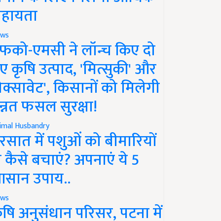
हायता
ws
फको-एमसी ने लॉन्च किए दो
ए कृषि उत्पाद, 'मित्सुकी' और
नेक्सावेट', किसानों को मिलेगी
न्नत फसल सुरक्षा!
imal Husbandry
रसात में पशुओं को बीमारियों
े कैसे बचाएं? अपनाएं ये 5
सान उपाय..
ws
ृषि अनुसंधान परिसर, पटना में