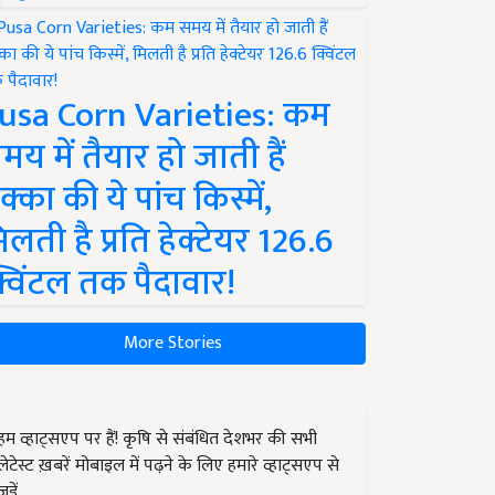
usa Corn Varieties: कम
मय में तैयार हो जाती हैं
क्का की ये पांच किस्में,
िलती है प्रति हेक्टेयर 126.6
्विंटल तक पैदावार!
More Stories
हम व्हाट्सएप पर हैं! कृषि से संबंधित देशभर की सभी
लेटेस्ट ख़बरें मोबाइल में पढ़ने के लिए हमारे व्हाट्सएप से
जुड़ें.