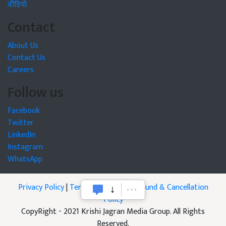
वीडियो
Contact
About Us
Contact Us
Careers
Follow us
Facebook
Twitter
LinkedIn
Instagram
WhatsApp
Privacy Policy
|
Terms of Service
|
Refund & Cancellation
Policy
CopyRight - 2021 Krishi Jagran Media Group. All Rights
Reserved.