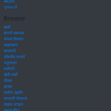
తెలుగు
ગુજરાતી
Browse
खबरें
कंपनी समाचार
सफल किसान
साक्षात्कार
बागवानी
औषधीय फसलें
पशुपालन
मशीनरी
खेती-बाड़ी
मौसम
बाजार
ग्रामीण उद्द्योग
सरकारी योजनाएं
लाइफ स्टाइल
सम्पादकीय