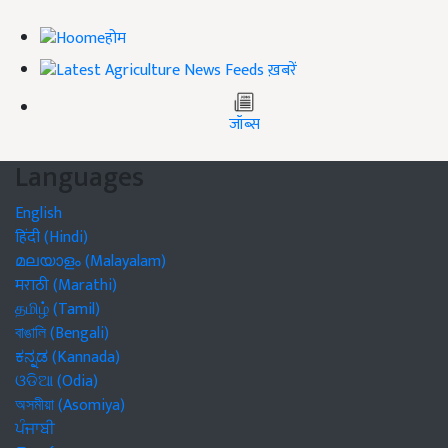
होम
ख़बरें
जॉब्स
Languages
English
हिंदी (Hindi)
മലയാളം (Malayalam)
मराठी (Marathi)
தமிழ் (Tamil)
বাঙালি (Bengali)
ಕನ್ನಡ (Kannada)
ଓଡିଆ (Odia)
অসমীয়া (Asomiya)
ਪੰਜਾਬੀ