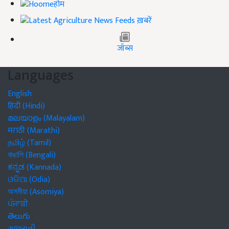
होम
ख़बरें
जॉब्स
Languages
English
हिंदी (Hindi)
മലയാളം (Malayalam)
मराठी (Marathi)
தமிழ் (Tamil)
বাঙালি (Bengali)
ಕನ್ನಡ (Kannada)
ଓଡିଆ (Odia)
অসমীয়া (Asomiya)
ਪੰਜਾਬੀ
తెలుగు
ગુજરાતી