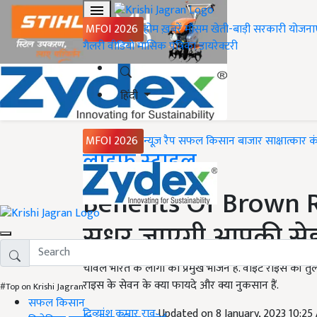
MFOI 2026
होम
ख़बरें
मौसम
खेती-बाड़ी
सरकारी योजना
गैलरी
वीडियो
मासिक पत्रिका
डायरेक्टरी
हिंदी
MFOI 2026
न्यूज़ रैप
सफल किसान
बाजार
साक्षात्कार
क
Home
लाइफ स्टाइल
Benefits Of Brown Ric
सुधर जाएगी आपकी सेह
चावल भारत के लोगों का प्रमुख भोजन है. वाइट राइस की तुलना
राइस के सेवन के क्या फायदे और क्या नुकसान हैं.
#Top on Krishi Jagran
सफल किसान
दिव्यांशु कुमार राव
Updated on 8 January, 2023 10:2