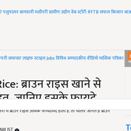
एं
पशुपालन
बागवानी
मशीनरी
ग्रामीण उद्योग
वेब स्टोरी
#FTB
सफल किसान
बाज
ंपनी समाचार
लाइफ स्टाइल
Jobs
विविध
सम्पादकीय
वीडियो
मासिक पत्रिका
#T
e: ब्राउन राइस खाने से
त, जानिए इसके फायदे
 में ब्राउन राइस अधिक फायदेमंद होता है. तो चलिए जानते हैं ब्राउन
T
5 AM IST