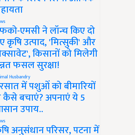
हायता
ws
फको-एमसी ने लॉन्च किए दो
ए कृषि उत्पाद, 'मित्सुकी' और
नेक्सावेट', किसानों को मिलेगी
न्नत फसल सुरक्षा!
imal Husbandry
रसात में पशुओं को बीमारियों
े कैसे बचाएं? अपनाएं ये 5
सान उपाय..
ws
ृषि अनुसंधान परिसर, पटना में