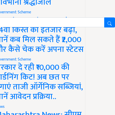
ावभीनी श्रद्धांजलि
vernment Scheme
M Kisan Yojana Update:
4वीं किस्त का इंतजार बढ़ा,
ानें कब मिल सकते हैं ₹2,000
र कैसे चेक करें अपना स्टेटस
vernment Scheme
रकार दे रही ₹10,000 की
ार्डनिंग किट! अब छत पर
गाएं ताजी ऑर्गेनिक सब्जियां,
ानें आवेदन प्रक्रिया..
ws
aharashtra News: सीएम