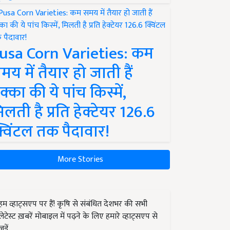
usa Corn Varieties: कम
मय में तैयार हो जाती हैं
क्का की ये पांच किस्में,
िलती है प्रति हेक्टेयर 126.6
्विंटल तक पैदावार!
More Stories
हम व्हाट्सएप पर हैं! कृषि से संबंधित देशभर की सभी
लेटेस्ट ख़बरें मोबाइल में पढ़ने के लिए हमारे व्हाट्सएप से
जुड़ें.