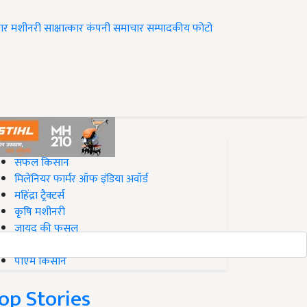
ार
मशीनरी
साक्षात्कार
कंपनी समाचार
सम्पादकीय
फोटो
op on Krishi Jagran
सफल किसान
मिलेनियर फार्मर ऑफ इंडिया अवॉर्ड
महिंद्रा ट्रैक्टर्स
कृषि मशीनरी
जायद की फसल
बिज़नेस आइडियाज
पीएम किसान
op Stories