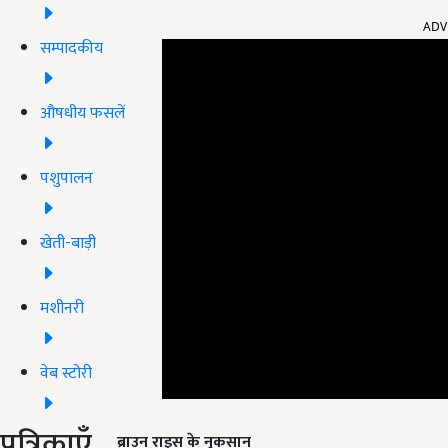
ADV
सम्पादकीय
औषधीय फसलें
पशुपालन
खेती-बाड़ी
मशीनरी
वेब स्टोरी
ब्राउन राइस के नुकसान
पत्रिकाएँ