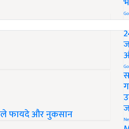
भ
Go
P
2
ज
औ
Go
स
ग
उ
वाले फायदे और नुकसान
ज
Ne
M