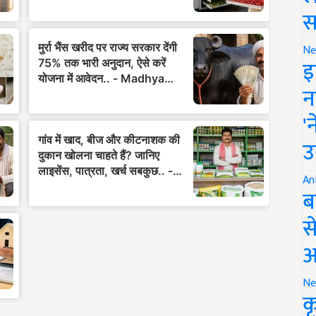
स
Ne
इ
न
'
उ
An
ब
स
आ
Ne
क