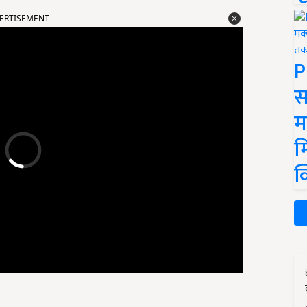
ERTISEMENT
P
स
म
म
क