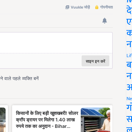
द
ए
क
न
Li
ब
न
आ
Ne
ग
स
ल