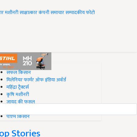
ार
मशीनरी
साक्षात्कार
कंपनी समाचार
सम्पादकीय
फोटो
op on Krishi Jagran
सफल किसान
मिलेनियर फार्मर ऑफ इंडिया अवॉर्ड
महिंद्रा ट्रैक्टर्स
कृषि मशीनरी
जायद की फसल
बिज़नेस आइडियाज
पीएम किसान
op Stories