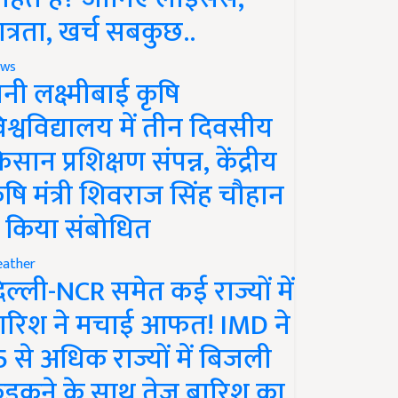
ात्रता, खर्च सबकुछ..
ws
ानी लक्ष्मीबाई कृषि
िश्वविद्यालय में तीन दिवसीय
िसान प्रशिक्षण संपन्न, केंद्रीय
ृषि मंत्री शिवराज सिंह चौहान
े किया संबोधित
ather
िल्ली-NCR समेत कई राज्यों में
ारिश ने मचाई आफत! IMD ने
5 से अधिक राज्यों में बिजली
ड़कने के साथ तेज बारिश का