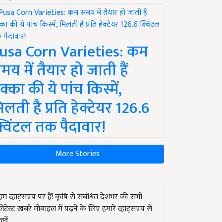
usa Corn Varieties: कम
मय में तैयार हो जाती हैं
क्का की ये पांच किस्में,
िलती है प्रति हेक्टेयर 126.6
्विंटल तक पैदावार!
More Stories
हम व्हाट्सएप पर हैं! कृषि से संबंधित देशभर की सभी
लेटेस्ट ख़बरें मोबाइल में पढ़ने के लिए हमारे व्हाट्सएप से
जुड़ें.