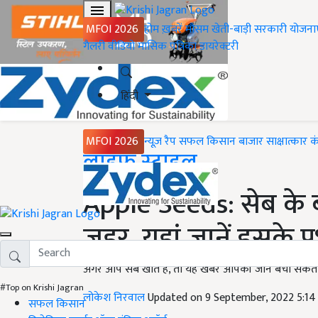
MFOI 2026
होम
ख़बरें
मौसम
खेती-बाड़ी
सरकारी योजना
गैलरी
वीडियो
मासिक पत्रिका
डायरेक्टरी
हिंदी
MFOI 2026
न्यूज़ रैप
सफल किसान
बाजार
साक्षात्कार
क
Home
लाइफ स्टाइल
Apple Seeds: सेब के 
जहर, यहां जानें इसके प्
अगर आप सेब खाते हैं, तो यह खबर आपकी जान बचा सकती है,
#Top on Krishi Jagran
लोकेश निरवाल
Updated on 9 September, 2022 5:1
सफल किसान