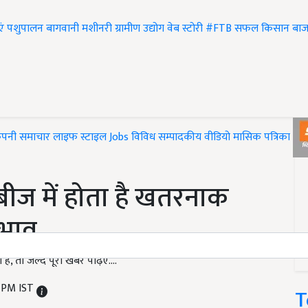
एं
पशुपालन
बागवानी
मशीनरी
ग्रामीण उद्योग
वेब स्टोरी
#FTB
सफल किसान
बाज
ंपनी समाचार
लाइफ स्टाइल
Jobs
विविध
सम्पादकीय
वीडियो
मासिक पत्रिका
#T
बीज में होता है खतरनाक
रभाव
 तो जल्द पूरी खबर पढ़िए....
4 PM IST
T