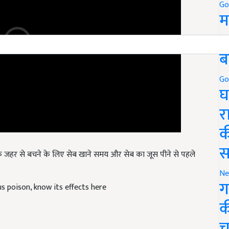
Go
म
5
ब
Go
घ
र
क
ामक जहर से बचने के लिए सेब खाने समय और सेब का जूस पीने से पहले
स
Ne
s poison, know its effects here
ग
क
च