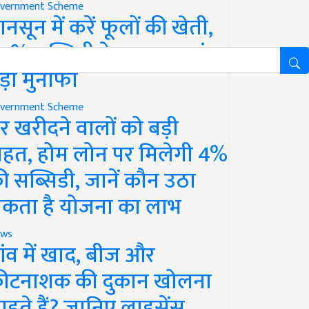
vernment Scheme
ानसून में करें फूलों की खेती,
0% सब्सिडी के साथ कमाएं
ड़ा मुनाफा
vernment Scheme
र खरीदने वालों को बड़ी
ाहत, होम लोन पर मिलेगी 4%
ी सब्सिडी, जानें कौन उठा
कता है योजना का लाभ
ws
ांव में खाद, बीज और
ीटनाशक की दुकान खोलना
ाहते हैं? जानिए लाइसेंस,