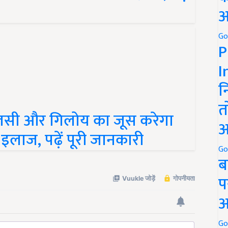
अ
Go
P
I
न
लसी और गिलोय का जूस करेगा
त
लाज, पढ़ें पूरी जानकारी
अ
Go
ब
प
अ
Go