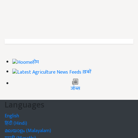
होम
ख़बरें
जॉब्स
Languages
English
हिंदी (Hindi)
മലയാളം (Malayalam)