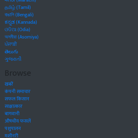
मराठी (Marathi)
தமிழ் (Tamil)
বাঙালি (Bengali)
ಕನ್ನಡ (Kannada)
ଓଡିଆ (Odia)
অসমীয়া (Asomiya)
ਪੰਜਾਬੀ
తెలుగు
ગુજરાતી
Browse
खबरें
कंपनी समाचार
सफल किसान
साक्षात्कार
बागवानी
औषधीय फसलें
पशुपालन
मशीनरी