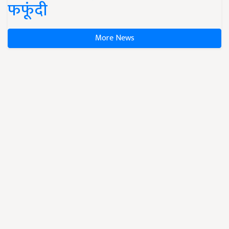
फफूंदी
More News