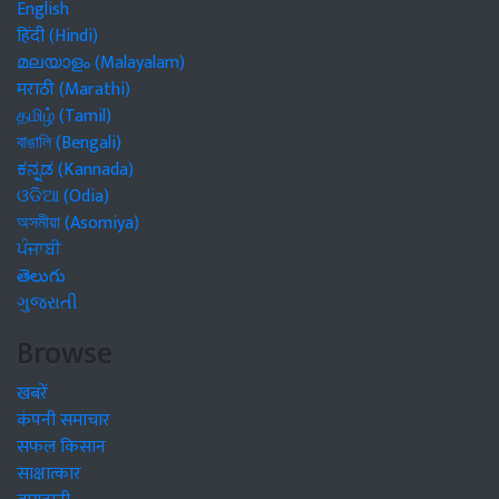
English
हिंदी (Hindi)
മലയാളം (Malayalam)
मराठी (Marathi)
தமிழ் (Tamil)
বাঙালি (Bengali)
ಕನ್ನಡ (Kannada)
ଓଡିଆ (Odia)
অসমীয়া (Asomiya)
ਪੰਜਾਬੀ
తెలుగు
ગુજરાતી
Browse
खबरें
कंपनी समाचार
सफल किसान
साक्षात्कार