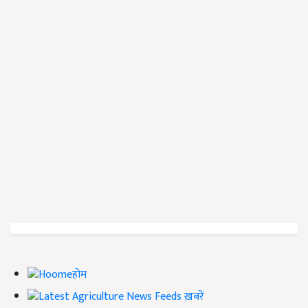
होम
ख़बरें