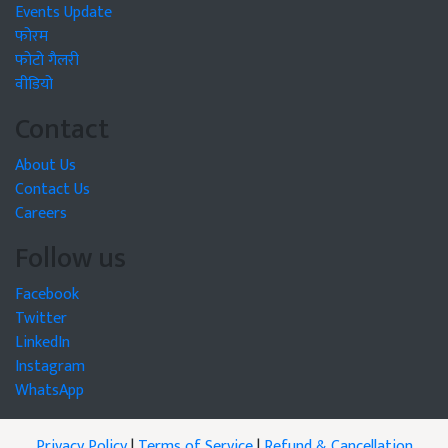
Events Update
फोरम
फोटो गैलरी
वीडियो
Contact
About Us
Contact Us
Careers
Follow us
Facebook
Twitter
LinkedIn
Instagram
WhatsApp
Privacy Policy
|
Terms of Service
|
Refund & Cancellation