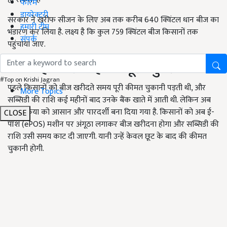
फोरम
डायरेक्टरी
सरकार ने खरीफ सीजन के लिए अब तक करीब 640 क्विंटल धान बीज का
हमारी टीम
भंडारण कर लिया है. लक्ष्य है कि कुल 759 क्विंटल बीज किसानों तक
संपर्क
पहुंचाया जाए.
अब नहीं करना होगा पूरा भुगतान
#Top on Krishi Jagran
पहले किसानों को बीज खरीदते समय पूरी कीमत चुकानी पड़ती थी, और
More Topics
सब्सिडी की राशि कई महीनों बाद उनके बैंक खाते में आती थी. लेकिन अब
इस प्रक्रिया को आसान और पारदर्शी बना दिया गया है. किसानों को अब ई-
CLOSE
पॉश (ePOS) मशीन पर अंगूठा लगाकर बीज खरीदना होगा और सब्सिडी की
राशि उसी समय काट दी जाएगी. यानी उन्हें केवल छूट के बाद की कीमत
चुकानी होगी.