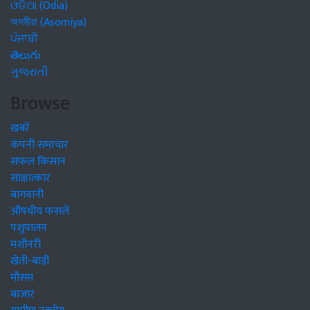
ଓଡିଆ (Odia)
অসমীয়া (Asomiya)
ਪੰਜਾਬੀ
తెలుగు
ગુજરાતી
Browse
खबरें
कंपनी समाचार
सफल किसान
साक्षात्कार
बागवानी
औषधीय फसलें
पशुपालन
मशीनरी
खेती-बाड़ी
मौसम
बाजार