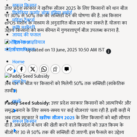
सफल किसान
उत्तर प्रदेश सरकार ने खरीफ सीजन 2025 के लिए किसानों को धान बीज
मिलेनियर फार्मर ऑफ इंडिया अवॉर्ड
पर 30% से 50% तक की सब्सिडी देने की घोषणा की है. अब किसान
महिंद्रा ट्रैक्टर्स
ePOS मशीन के माध्यम से अनुदानित बीज प्राप्त कर सकते हैं. योजना का
कृषि मशीनरी
उद्देश्य किसानों को कम कीमत में गुणवत्तापूर्ण बीज उपलब्ध कराना है.
जायद की फसल
बिज़नेस आइडियाज
पीएम किसान
मोहित नागर
Updated on 13 June, 2025 10:50 AM IST
Home
न्यूज़ रैप
अब धान के बीज पर किसानों को मिलेगी 50% तक सब्सिडी (सांकेतिक
तस्वीर)
खबरें
Paddy Seed Subsidy:
उत्तर प्रदेश सरकार किसानों को आत्मनिर्भर और
समृद्ध बनाने के लिए समय-समय पर कई योजनाएं चला रही है. इसी कड़ी में
अब राज्य सरकार ने
खरीफ सीजन 2025
के लिए किसानों को बड़ी सौगात
सफल किसान
दी है. अब प्रदेश में धान की खेती करने वाले किसानों को उन्नत किस्म के
बीजों पर 30 से 50% तक की सब्सिडी दी जाएगी. इस फैसले का उद्देश्य