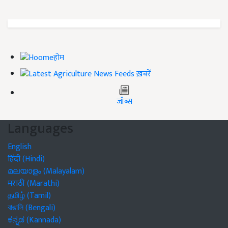
होम
ख़बरें
जॉब्स
Languages
English
हिंदी (Hindi)
മലയാളം (Malayalam)
मराठी (Marathi)
தமிழ் (Tamil)
বাঙালি (Bengali)
ಕನ್ನಡ (Kannada)