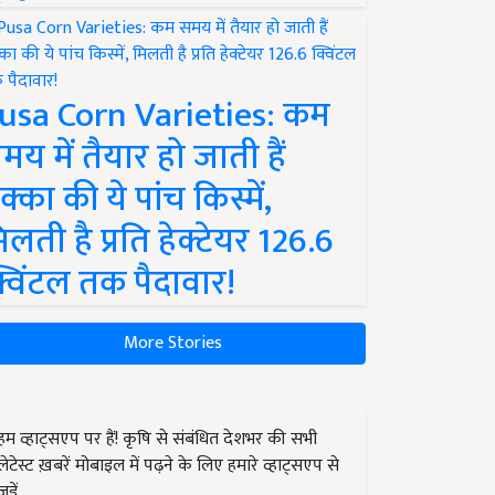
usa Corn Varieties: कम
मय में तैयार हो जाती हैं
क्का की ये पांच किस्में,
िलती है प्रति हेक्टेयर 126.6
्विंटल तक पैदावार!
More Stories
हम व्हाट्सएप पर हैं! कृषि से संबंधित देशभर की सभी
लेटेस्ट ख़बरें मोबाइल में पढ़ने के लिए हमारे व्हाट्सएप से
जुड़ें.