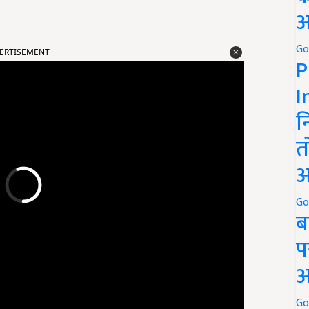
अ
ERTISEMENT
Go
P
I
न
त
अ
Go
ब
प
अ
Go