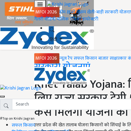
MFOI 2026
होम
ख़बरें
मौसम
खेती-बाड़ी
सरकारी योजना
गैलरी
वीडियो
मासिक पत्रिका
डायरेक्टरी
हिंदी
MFOI 2026
न्यूज़ रैप
सफल किसान
बाजार
साक्षात्कार
क
Home
सरकारी योजनाएं
Khet Talab Yojana: क
लिए राज्य सरकार देगी 
कैसे मिलेगा योजना का
#Top on Krishi Jagran
उत्तर प्रदेश की खेत तालाब योजना किसानों को सिंचाई के ल
सफल किसान