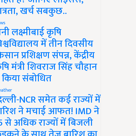
ात्रता, खर्च सबकुछ..
ws
ानी लक्ष्मीबाई कृषि
िश्वविद्यालय में तीन दिवसीय
िसान प्रशिक्षण संपन्न, केंद्रीय
ृषि मंत्री शिवराज सिंह चौहान
े किया संबोधित
ather
िल्ली-NCR समेत कई राज्यों में
ारिश ने मचाई आफत! IMD ने
5 से अधिक राज्यों में बिजली
ड़कने के साथ तेज बारिश का