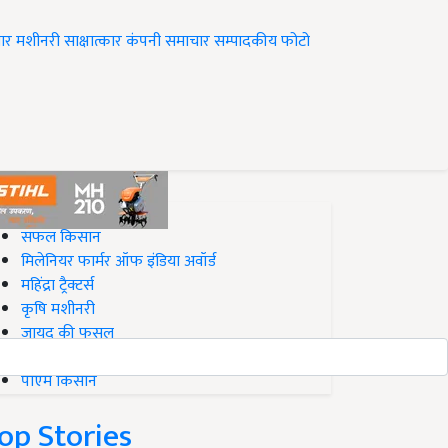
ार
मशीनरी
साक्षात्कार
कंपनी समाचार
सम्पादकीय
फोटो
op on Krishi Jagran
सफल किसान
मिलेनियर फार्मर ऑफ इंडिया अवॉर्ड
महिंद्रा ट्रैक्टर्स
कृषि मशीनरी
जायद की फसल
बिज़नेस आइडियाज
पीएम किसान
op Stories