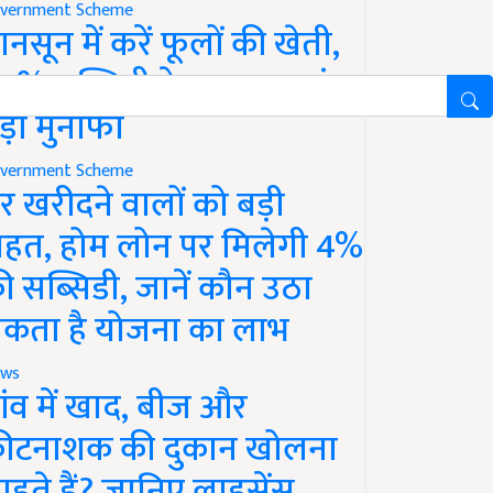
vernment Scheme
ानसून में करें फूलों की खेती,
0% सब्सिडी के साथ कमाएं
ड़ा मुनाफा
vernment Scheme
र खरीदने वालों को बड़ी
ाहत, होम लोन पर मिलेगी 4%
ी सब्सिडी, जानें कौन उठा
कता है योजना का लाभ
ws
ांव में खाद, बीज और
ीटनाशक की दुकान खोलना
ाहते हैं? जानिए लाइसेंस,