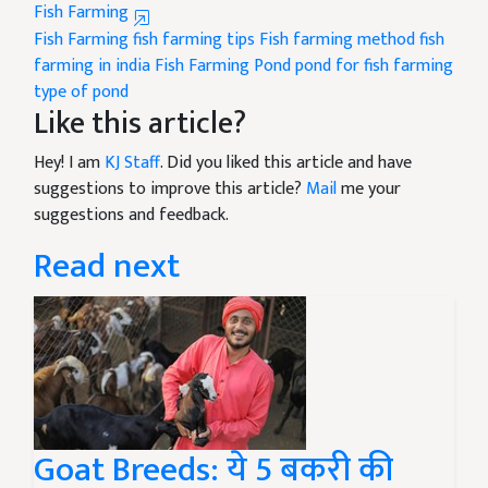
Fish Farming
Fish Farming
fish farming tips
Fish farming method
fish
farming in india
Fish Farming Pond
pond for fish farming
type of pond
Like this article?
Hey! I am
KJ Staff
. Did you liked this article and have
suggestions to improve this article?
Mail
me your
suggestions and feedback.
Read next
Goat Breeds: ये 5 बकरी की