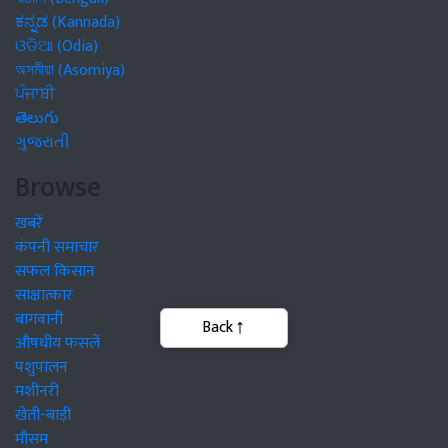
ಕನ್ನಡ (Kannada)
ଓଡିଆ (Odia)
অসমীয়া (Asomiya)
ਪੰਜਾਬੀ
తెలుగు
ગુજરાતી
Browse
खबरें
कंपनी समाचार
सफल किसान
साक्षात्कार
बागवानी
औषधीय फसलें
पशुपालन
मशीनरी
खेती-बाड़ी
मौसम