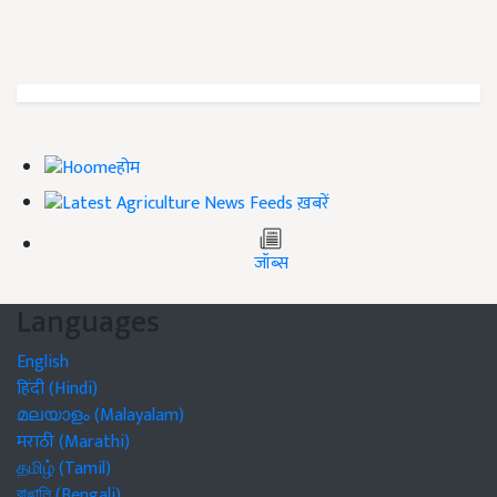
होम
ख़बरें
जॉब्स
Languages
English
हिंदी (Hindi)
മലയാളം (Malayalam)
मराठी (Marathi)
தமிழ் (Tamil)
বাঙালি (Bengali)