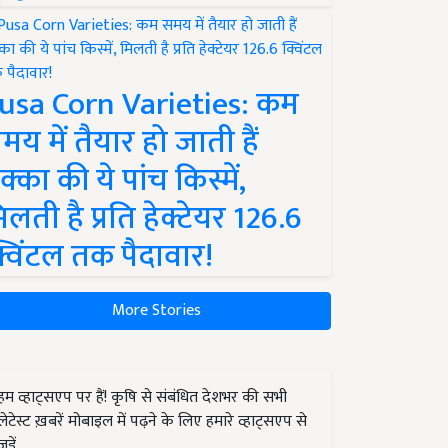
usa Corn Varieties: कम
मय में तैयार हो जाती हैं
क्का की ये पांच किस्में,
िलती है प्रति हेक्टेयर 126.6
्विंटल तक पैदावार!
More Stories
हम व्हाट्सएप पर हैं! कृषि से संबंधित देशभर की सभी
लेटेस्ट ख़बरें मोबाइल में पढ़ने के लिए हमारे व्हाट्सएप से
जुड़ें.