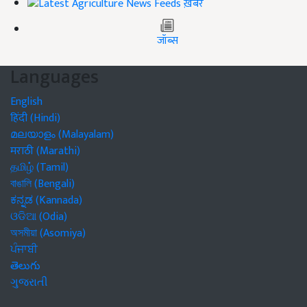
ख़बरें
जॉब्स
Languages
English
हिंदी (Hindi)
മലയാളം (Malayalam)
मराठी (Marathi)
தமிழ் (Tamil)
বাঙালি (Bengali)
ಕನ್ನಡ (Kannada)
ଓଡିଆ (Odia)
অসমীয়া (Asomiya)
ਪੰਜਾਬੀ
తెలుగు
ગુજરાતી