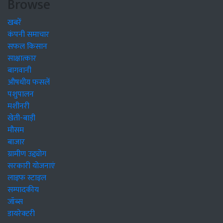
Browse
खबरें
कंपनी समाचार
सफल किसान
साक्षात्कार
बागवानी
औषधीय फसलें
पशुपालन
मशीनरी
खेती-बाड़ी
मौसम
बाजार
ग्रामीण उद्द्योग
सरकारी योजनाएं
लाइफ स्टाइल
सम्पादकीय
जॉब्स
डायरेक्टरी