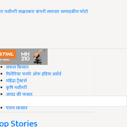
ार
मशीनरी
साक्षात्कार
कंपनी समाचार
सम्पादकीय
फोटो
op on Krishi Jagran
सफल किसान
मिलेनियर फार्मर ऑफ इंडिया अवॉर्ड
महिंद्रा ट्रैक्टर्स
कृषि मशीनरी
जायद की फसल
बिज़नेस आइडियाज
पीएम किसान
op Stories