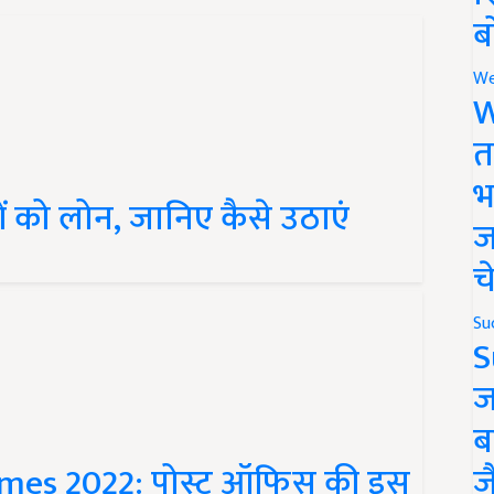
ब
We
W
त
ं को लोन, जानिए कैसे उठाएं
भ
ज
च
Su
S
ज
ब
emes 2022: पोस्ट ऑफिस की इस
ज