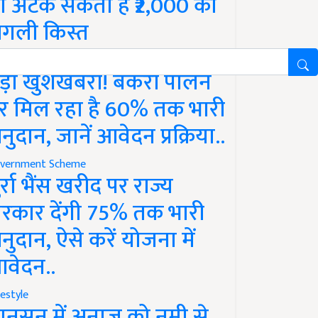
ो अटक सकती है ₹2,000 की
गली किस्त
vernment Scheme
ड़ी खुशखबरी! बकरी पालन
र मिल रहा है 60% तक भारी
नुदान, जानें आवेदन प्रक्रिया..
vernment Scheme
ुर्रा भैंस खरीद पर राज्य
रकार देंगी 75% तक भारी
नुदान, ऐसे करें योजना में
वेदन..
festyle
ानसून में अनाज को नमी से