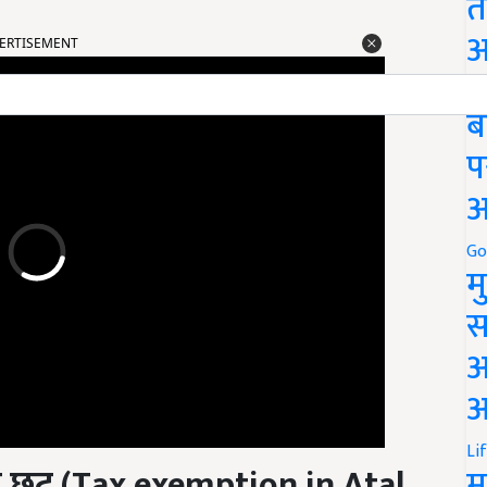
त
ERTISEMENT
अ
Go
ब
प
अ
Go
म
स
अ
आ
े छूट
(Tax exemption in Atal
Li
म