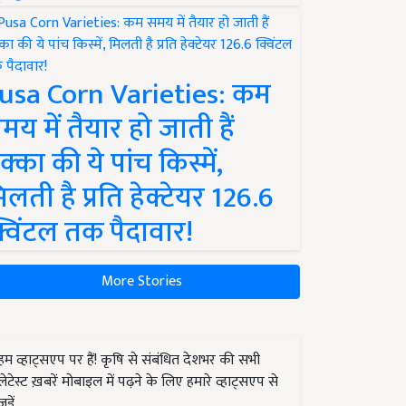
usa Corn Varieties: कम
मय में तैयार हो जाती हैं
क्का की ये पांच किस्में,
िलती है प्रति हेक्टेयर 126.6
्विंटल तक पैदावार!
More Stories
हम व्हाट्सएप पर हैं! कृषि से संबंधित देशभर की सभी
लेटेस्ट ख़बरें मोबाइल में पढ़ने के लिए हमारे व्हाट्सएप से
जुड़ें.