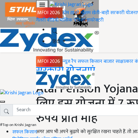
MFOI 2026
होम
ख़बरें
मौसम
खेती-बाड़ी
सरकारी योजना
गैलरी
वीडियो
मासिक पत्रिका
डायरेक्टरी
हिंदी
MFOI 2026
न्यूज़ रैप
सफल किसान
बाजार
साक्षात्कार
क
Home
सरकारी योजनाएं
Atal Pension Yojana: ब
लिए इस योजना में 7 र
रुपये प्रति माह
#Top on Krishi Jagran
अगर आप भी अपने बुढ़ापे को सुरक्षित रखना चाहते हैं. तो 
सफल किसान