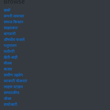
Browse
खबरें
कंपनी समाचार
सफल किसान
साक्षात्कार
बागवानी
औषधीय फसलें
पशुपालन
मशीनरी
खेती-बाड़ी
मौसम
बाजार
ग्रामीण उद्द्योग
सरकारी योजनाएं
लाइफ स्टाइल
सम्पादकीय
जॉब्स
डायरेक्टरी