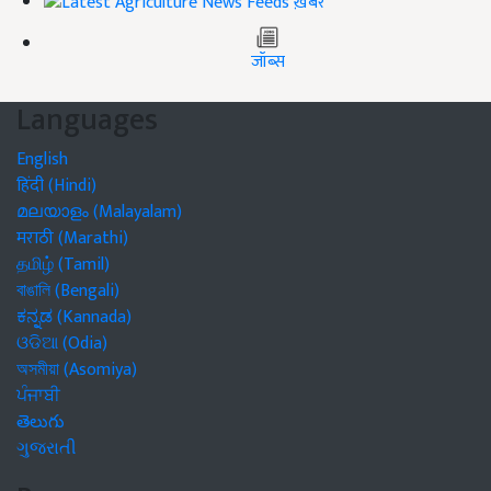
ख़बरें
जॉब्स
Languages
English
हिंदी (Hindi)
മലയാളം (Malayalam)
मराठी (Marathi)
தமிழ் (Tamil)
বাঙালি (Bengali)
ಕನ್ನಡ (Kannada)
ଓଡିଆ (Odia)
অসমীয়া (Asomiya)
ਪੰਜਾਬੀ
తెలుగు
ગુજરાતી