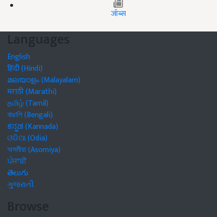
जॉब्स
Languages
English
हिंदी (Hindi)
മലയാളം (Malayalam)
मराठी (Marathi)
தமிழ் (Tamil)
বাঙালি (Bengali)
ಕನ್ನಡ (Kannada)
ଓଡିଆ (Odia)
অসমীয়া (Asomiya)
ਪੰਜਾਬੀ
తెలుగు
ગુજરાતી
Browse