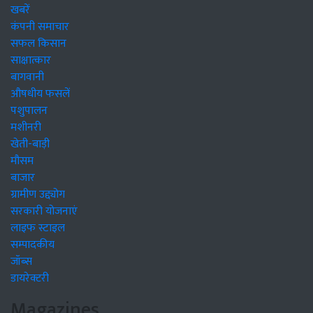
खबरें
कंपनी समाचार
सफल किसान
साक्षात्कार
बागवानी
औषधीय फसलें
पशुपालन
मशीनरी
खेती-बाड़ी
मौसम
बाजार
ग्रामीण उद्द्योग
सरकारी योजनाएं
लाइफ स्टाइल
सम्पादकीय
जॉब्स
डायरेक्टरी
Magazines