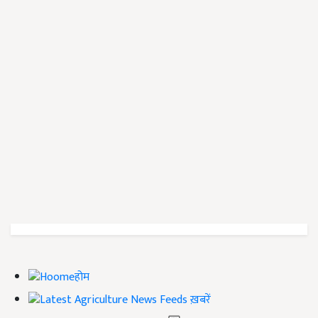
होम
ख़बरें