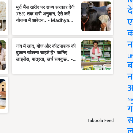
द
ए
क
न
Li
ब
न
आ
Ne
ग
स
Taboola Feed
ल