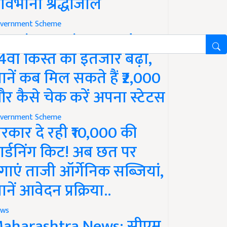
ावभीनी श्रद्धांजलि
vernment Scheme
M Kisan Yojana Update:
4वीं किस्त का इंतजार बढ़ा,
ानें कब मिल सकते हैं ₹2,000
र कैसे चेक करें अपना स्टेटस
vernment Scheme
रकार दे रही ₹10,000 की
ार्डनिंग किट! अब छत पर
गाएं ताजी ऑर्गेनिक सब्जियां,
ानें आवेदन प्रक्रिया..
ws
aharashtra News: सीएम