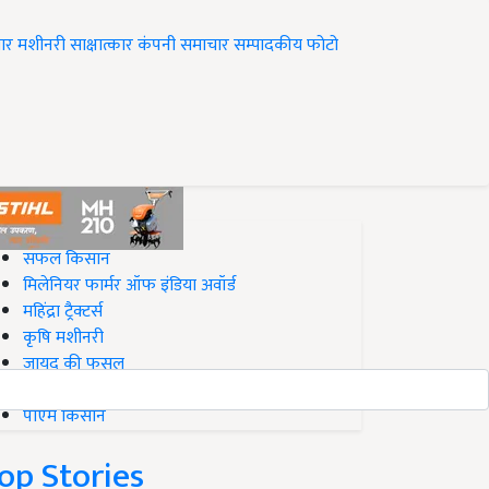
ार
मशीनरी
साक्षात्कार
कंपनी समाचार
सम्पादकीय
फोटो
op on Krishi Jagran
सफल किसान
मिलेनियर फार्मर ऑफ इंडिया अवॉर्ड
महिंद्रा ट्रैक्टर्स
कृषि मशीनरी
जायद की फसल
बिज़नेस आइडियाज
पीएम किसान
op Stories