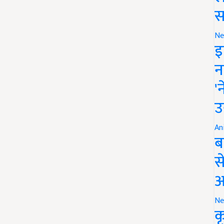
स
Ne
इ
न
'
उ
An
ब
स
आ
Ne
क