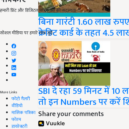
हमारी प्रिंट और डिजिटल पत्रिकाओं की सदस्यता लें
बिना गारंटी 1.60 लाख रुप
क्रेडिट कार्ड के तहत 4.5 
सोशल मीडिया पर हमारे साथ जुड़ें:
SBI दे रहा 59 मिनट में 10
More Links
तो इन Numbers पर करें 
फोटो गैलरी
वीडियो
Share your comments
मासिक पत्रिका
फोरम
डायरेक्टरी