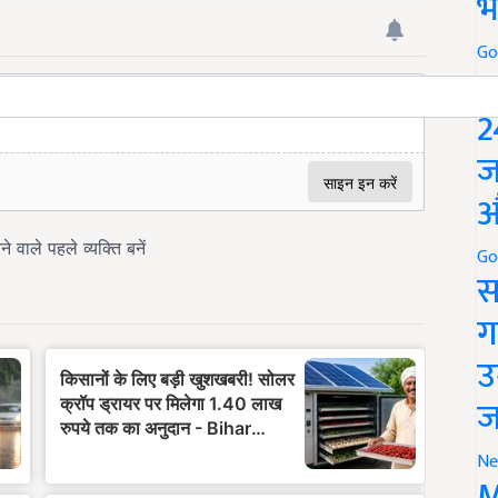
भ
Go
P
2
ज
औ
Go
स
ग
उ
ज
Ne
M