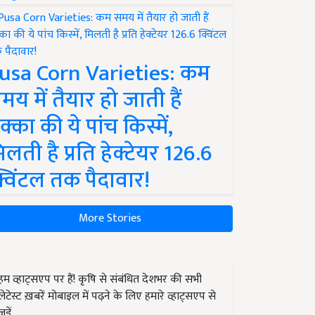
usa Corn Varieties: कम
मय में तैयार हो जाती हैं
क्का की ये पांच किस्में,
िलती है प्रति हेक्टेयर 126.6
्विंटल तक पैदावार!
More Stories
हम व्हाट्सएप पर हैं! कृषि से संबंधित देशभर की सभी
लेटेस्ट ख़बरें मोबाइल में पढ़ने के लिए हमारे व्हाट्सएप से
जुड़ें.