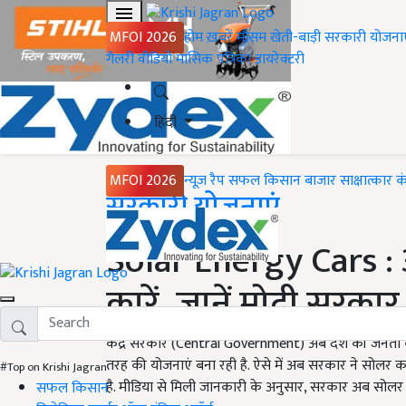
MFOI 2026
होम
ख़बरें
मौसम
खेती-बाड़ी
सरकारी योजना
गैलरी
वीडियो
मासिक पत्रिका
डायरेक्टरी
हिंदी
MFOI 2026
न्यूज़ रैप
सफल किसान
बाजार
साक्षात्कार
क
Home
सरकारी योजनाएं
Solar Energy Cars : 
कारें, जानें मोदी सरका
केंद्र सरकार (Central Government) अब देश की जनता को
तरह की योजनाएं बना रही है. ऐसे में अब सरकार ने सोलर 
#Top on Krishi Jagran
है. मीडिया से मिली जानकारी के अनुसार, सरकार अब सोलर क
सफल किसान