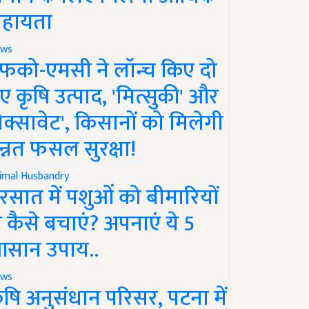
हायता
ws
फको-एमसी ने लॉन्च किए दो
ए कृषि उत्पाद, 'मित्सुकी' और
नेक्सावेट', किसानों को मिलेगी
न्नत फसल सुरक्षा!
imal Husbandry
रसात में पशुओं को बीमारियों
े कैसे बचाएं? अपनाएं ये 5
सान उपाय..
ws
ृषि अनुसंधान परिसर, पटना में