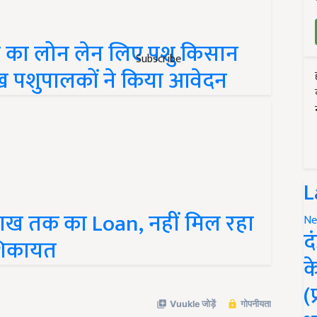
ए का लोन लेन लिए पशु किसान
Subscribe
लाख पशुपालकों ने किया आवेदन
L
 लाख तक का Loan, नहीं मिल रहा
Ne
द
शिकायत
क
(