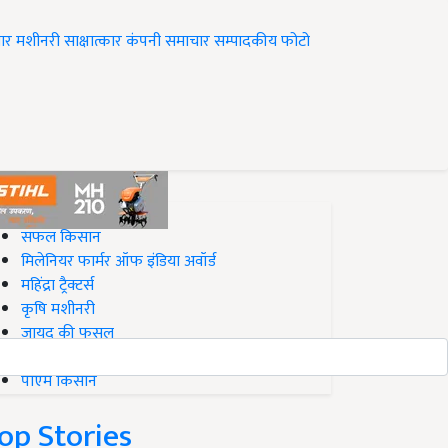
ार
मशीनरी
साक्षात्कार
कंपनी समाचार
सम्पादकीय
फोटो
op on Krishi Jagran
सफल किसान
मिलेनियर फार्मर ऑफ इंडिया अवॉर्ड
महिंद्रा ट्रैक्टर्स
कृषि मशीनरी
जायद की फसल
बिज़नेस आइडियाज
पीएम किसान
op Stories