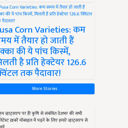
usa Corn Varieties: कम
मय में तैयार हो जाती हैं
क्का की ये पांच किस्में,
िलती है प्रति हेक्टेयर 126.6
्विंटल तक पैदावार!
More Stories
हम व्हाट्सएप पर हैं! कृषि से संबंधित देशभर की सभी
लेटेस्ट ख़बरें मोबाइल में पढ़ने के लिए हमारे व्हाट्सएप से
जुड़ें.