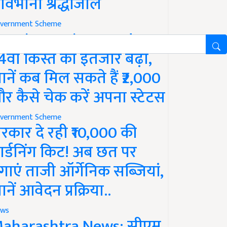
ावभीनी श्रद्धांजलि
vernment Scheme
M Kisan Yojana Update:
4वीं किस्त का इंतजार बढ़ा,
ानें कब मिल सकते हैं ₹2,000
र कैसे चेक करें अपना स्टेटस
vernment Scheme
रकार दे रही ₹10,000 की
ार्डनिंग किट! अब छत पर
गाएं ताजी ऑर्गेनिक सब्जियां,
ानें आवेदन प्रक्रिया..
ws
aharashtra News: सीएम