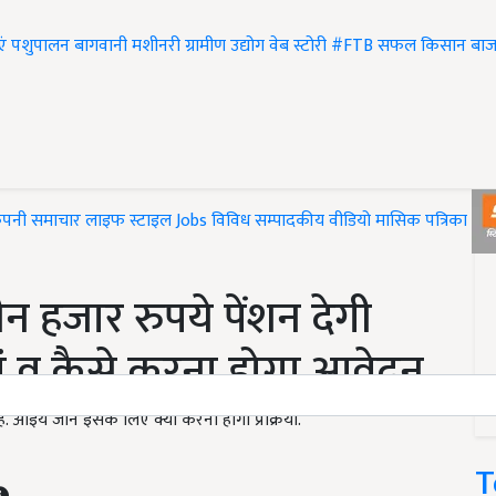
एं
पशुपालन
बागवानी
मशीनरी
ग्रामीण उद्योग
वेब स्टोरी
#FTB
सफल किसान
बाज
ंपनी समाचार
लाइफ स्टाइल
Jobs
विविध
सम्पादकीय
वीडियो
मासिक पत्रिका
#T
न हजार रुपये पेंशन देगी
ां व कैसे करना होगा आवेदन
. आइये जानें इसके लिए क्या करनी होगी प्रक्रिया.
T