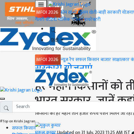
MFOI 2026
होम
ख़बरें
मौसम
खेती-बाड़ी
सरकारी योजना
गैलरी
वीडियो
मासिक पत्रिका
डायरेक्टरी
हिंदी
MFOI 2026
न्यूज़ रैप
सफल किसान
बाजार
साक्षात्कार
क
Home
सरकारी योजनाएं
हर महीने किसानों को ती
भारत सरकार, जानें कह
किसानों को हर महीने तीन हजार रुपये पेंशन मिलने जा रहा है
#Top on Krishi Jagran
सफल किसान
मुकुल कुमार
Updated on 31 July, 2023 11:25 AM IST