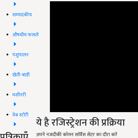
सम्पादकीय
औषधीय फसलें
पशुपालन
खेती-बाड़ी
मशीनरी
ये है रजिस्ट्रेशन की प्रक्रिया
वेब स्टोरी
अपने नजदीकी कॉमन सर्विस सेंटर का दौरा करें
पत्रिकाएँ