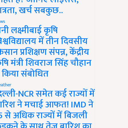
ात्रता, खर्च सबकुछ..
ws
ानी लक्ष्मीबाई कृषि
िश्वविद्यालय में तीन दिवसीय
िसान प्रशिक्षण संपन्न, केंद्रीय
ृषि मंत्री शिवराज सिंह चौहान
े किया संबोधित
ather
िल्ली-NCR समेत कई राज्यों में
ारिश ने मचाई आफत! IMD ने
5 से अधिक राज्यों में बिजली
ड़कने के साथ तेज बारिश का