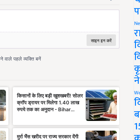
प
Ne
र
व
क
क
न
We
द
ब
1
क