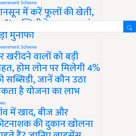
vernment Scheme
ानसून में करें फूलों की खेती,
0% सब्सिडी के साथ कमाएं
ड़ा मुनाफा
vernment Scheme
र खरीदने वालों को बड़ी
ाहत, होम लोन पर मिलेगी 4%
ी सब्सिडी, जानें कौन उठा
कता है योजना का लाभ
ws
ांव में खाद, बीज और
ीटनाशक की दुकान खोलना
ाहते हैं? जानिए लाइसेंस,