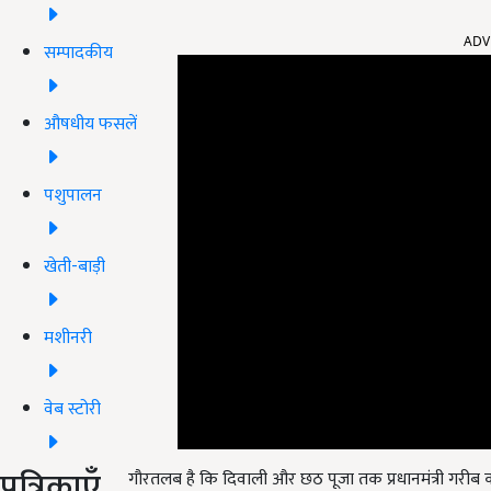
ADV
सम्पादकीय
औषधीय फसलें
पशुपालन
खेती-बाड़ी
मशीनरी
वेब स्टोरी
गौरतलब है कि दिवाली और छठ पूजा तक प्रधानमंत्री गरीब 
पत्रिकाएँ
इस योजना का लाभ 30 नवंबर 2020 तक उठाया जा सकता है