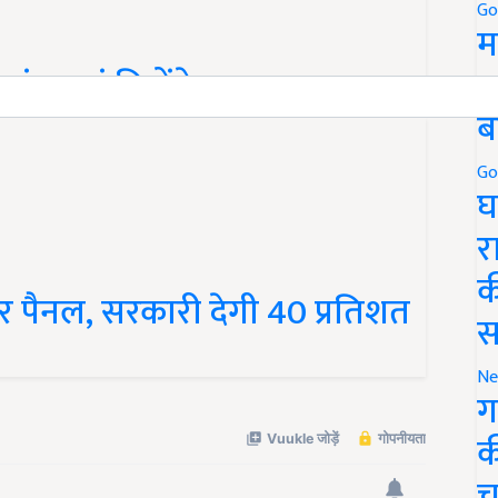
Go
म
त्र यहां मिलेंगे
5
ब
Go
घ
र
 पैनल, सरकारी देगी 40 प्रतिशत
क
स
Ne
ग
क
च