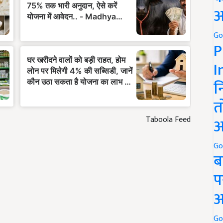
अ
Go
P
I
न
त
Taboola Feed
अ
Go
ब
प
अ
Go