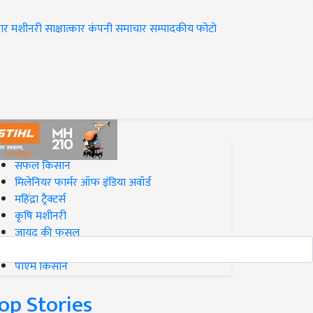
ार
मशीनरी
साक्षात्कार
कंपनी समाचार
सम्पादकीय
फोटो
op on Krishi Jagran
सफल किसान
मिलेनियर फार्मर ऑफ इंडिया अवॉर्ड
महिंद्रा ट्रैक्टर्स
कृषि मशीनरी
जायद की फसल
बिज़नेस आइडियाज
पीएम किसान
op Stories