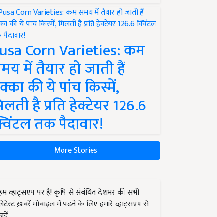
usa Corn Varieties: कम
मय में तैयार हो जाती हैं
क्का की ये पांच किस्में,
िलती है प्रति हेक्टेयर 126.6
्विंटल तक पैदावार!
More Stories
हम व्हाट्सएप पर हैं! कृषि से संबंधित देशभर की सभी
लेटेस्ट ख़बरें मोबाइल में पढ़ने के लिए हमारे व्हाट्सएप से
जुड़ें.