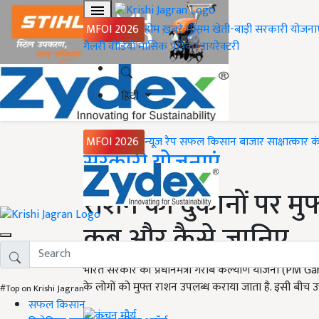
MFOI 2026
होम
ख़बरें
मौसम
खेती-बाड़ी
सरकारी योजना
गैलरी
वीडियो
मासिक पत्रिका
डायरेक्टरी
हिंदी
MFOI 2026
न्यूज़ रैप
सफल किसान
बाजार
साक्षात्कार
क
Home
सरकारी योजनाएं
राशन की दुकानों पर मुफ
कब और कैसे जानिए
भारत सरकार की प्रधानमंत्री गरीब कल्याण योजना (PM 
के लोगों को मुफ्त राशन उपलब्ध कराया जाता है. इसी बीच उत
#Top on Krishi Jagran
सफल किसान