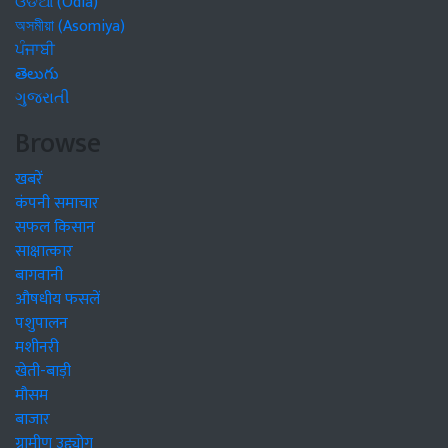
ଓଡିଆ (Odia)
অসমীয়া (Asomiya)
ਪੰਜਾਬੀ
తెలుగు
ગુજરાતી
Browse
खबरें
कंपनी समाचार
सफल किसान
साक्षात्कार
बागवानी
औषधीय फसलें
पशुपालन
मशीनरी
खेती-बाड़ी
मौसम
बाजार
ग्रामीण उद्द्योग