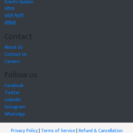
Events Update
फोरम
फोटो गैलरी
वीडियो
Contact
About Us
Contact Us
Careers
Follow us
Facebook
Twitter
LinkedIn
Instagram
WhatsApp
Privacy Policy
|
Terms of Service
|
Refund & Cancellation