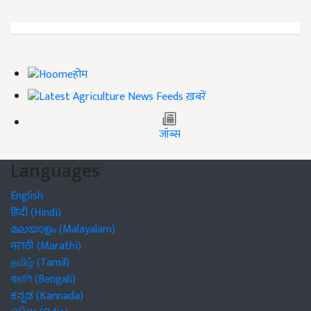
होम
ख़बरें
जॉब्स
Languages
English
हिंदी (Hindi)
മലയാളം (Malayalam)
मराठी (Marathi)
தமிழ் (Tamil)
বাঙালি (Bengali)
ಕನ್ನಡ (Kannada)