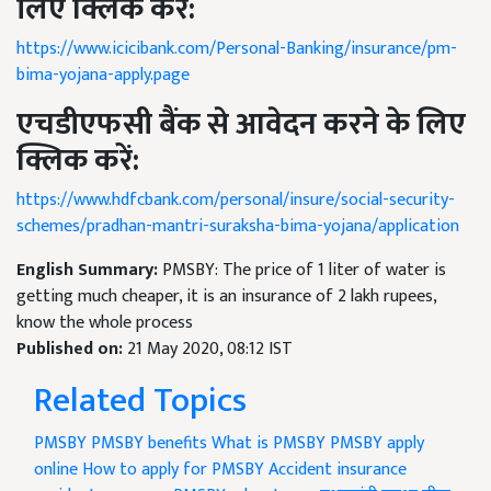
लिए
क्लिक
करें
:
https://www.icicibank.com/Personal-Banking/insurance/pm-
bima-yojana-apply.page
एचडीएफसी
बैंक
से
आवेदन
करने
के
लिए
क्लिक
करें
:
https://www.hdfcbank.com/personal/insure/social-security-
schemes/pradhan-mantri-suraksha-bima-yojana/application
English Summary:
PMSBY: The price of 1 liter of water is
getting much cheaper, it is an insurance of 2 lakh rupees,
know the whole process
Published on:
21 May 2020, 08:12 IST
Related Topics
PMSBY
PMSBY benefits
What is PMSBY
PMSBY apply
online
How to apply for PMSBY
Accident insurance