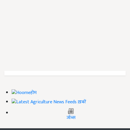
होम
ख़बरें
जॉब्स