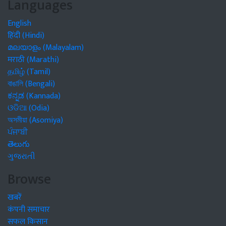
Languages
English
हिंदी (Hindi)
മലയാളം (Malayalam)
मराठी (Marathi)
தமிழ் (Tamil)
বাঙালি (Bengali)
ಕನ್ನಡ (Kannada)
ଓଡିଆ (Odia)
অসমীয়া (Asomiya)
ਪੰਜਾਬੀ
తెలుగు
ગુજરાતી
Browse
खबरें
कंपनी समाचार
सफल किसान