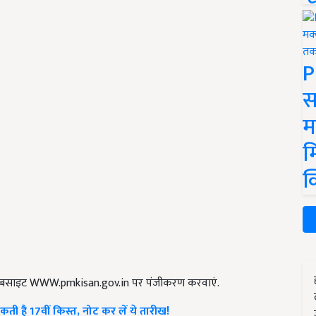
P
स
म
म
क
वेबसाइट WWW.pmkisan.gov.in पर पंजीकरण करवाएं.
ी है 17वीं किस्त, नोट कर लें ये तारीख!