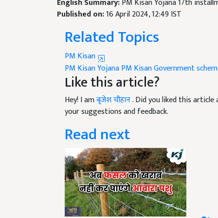
Published on:
16 April 2024, 12:49 IST
Related Topics
PM Kisan
PM Kisan Yojana
PM Kisan
Government schem
Like this article?
Hey! I am
बृजेश चौहान
. Did you liked this artic
your suggestions and feedback.
Read next
अब आवारा पशु खराब नहीं 