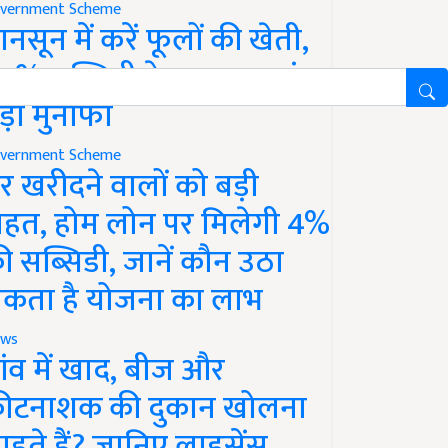
vernment Scheme
ानसून में करें फूलों की खेती,
0% सब्सिडी के साथ कमाएं
ड़ा मुनाफा
vernment Scheme
र खरीदने वालों को बड़ी
ाहत, होम लोन पर मिलेगी 4%
ी सब्सिडी, जानें कौन उठा
कता है योजना का लाभ
ws
ांव में खाद, बीज और
ीटनाशक की दुकान खोलना
ाहते हैं? जानिए लाइसेंस,