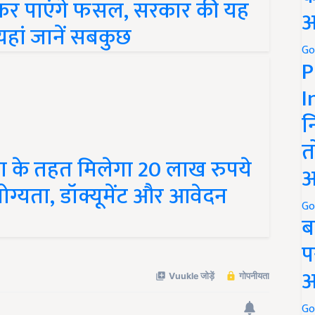
 यहां जानें सबकुछ
अ
Go
P
I
न
त
ा के तहत मिलेगा 20 लाख रुपये
अ
ोग्यता, डॉक्यूमेंट और आवेदन
Go
ब
प
अ
Go