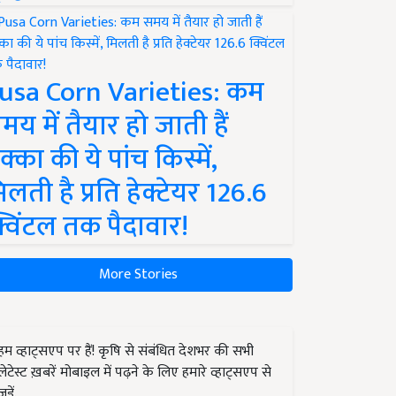
usa Corn Varieties: कम
मय में तैयार हो जाती हैं
क्का की ये पांच किस्में,
िलती है प्रति हेक्टेयर 126.6
्विंटल तक पैदावार!
More Stories
हम व्हाट्सएप पर हैं! कृषि से संबंधित देशभर की सभी
लेटेस्ट ख़बरें मोबाइल में पढ़ने के लिए हमारे व्हाट्सएप से
जुड़ें.