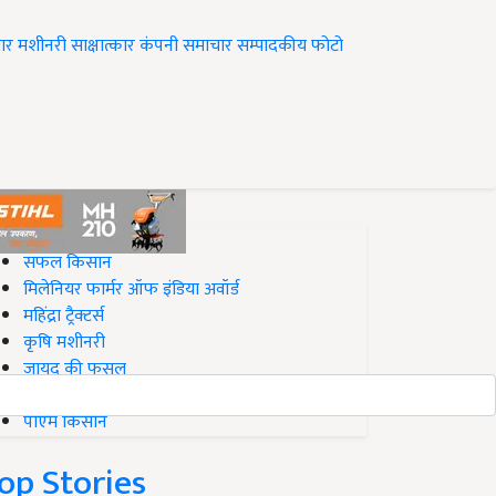
ार
मशीनरी
साक्षात्कार
कंपनी समाचार
सम्पादकीय
फोटो
op on Krishi Jagran
सफल किसान
मिलेनियर फार्मर ऑफ इंडिया अवॉर्ड
महिंद्रा ट्रैक्टर्स
कृषि मशीनरी
जायद की फसल
बिज़नेस आइडियाज
पीएम किसान
op Stories