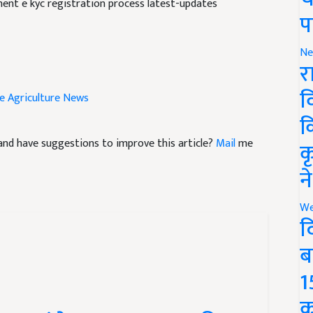
प
Ne
र
e
Agriculture News
व
क
le and have suggestions to improve this article?
Mail
me
क
न
We
द
ब
1
कर पाएंगे फसल, सरकार की यह
क