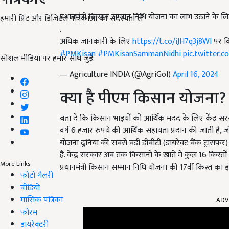
प्रधानमंत्री किसान सम्मान निधि योजना का लाभ उठाने के लिए 
हमारी प्रिंट और डिजिटल पत्रिकाओं की सदस्यता लें
.
अधिक जानकारी के लिए
https://t.co/iJH7q3j8WI
पर वि
#PMKisan
#PMKisanSammanNidhi
pic.twitter.
सोशल मीडिया पर हमारे साथ जुड़ें:
— Agriculture INDIA (@AgriGoI)
April 16, 2024
क्या है पीएम किसान योजना?
बता दें कि किसान भाइयों को आर्थिक मदद के लिए केंद्र स
वर्ष 6 हजार रुपये की आर्थिक सहायता प्रदान की जाती है, ज
योजना दुनिया की सबसे बड़ी डीबीटी (डायरेक्ट बैंक ट्रांसफ
है. केंद्र सरकार अब तक किसानों के खाते में कुल 16 किस्तों 
More Links
प्रधानमंत्री किसान सम्मान निधि योजना की 17वीं किस्त का इ
फोटो गैलरी
वीडियो
ADV
मासिक पत्रिका
फोरम
डायरेक्टरी