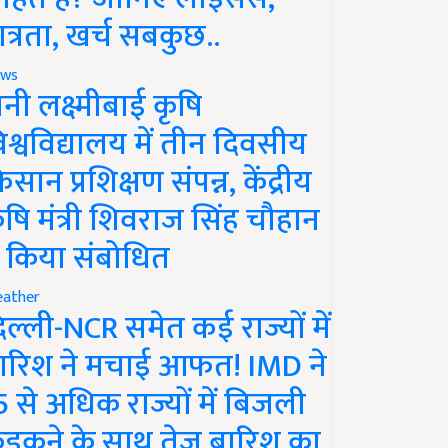
ात्रता, खर्च सबकुछ..
ws
ानी लक्ष्मीबाई कृषि
िश्वविद्यालय में तीन दिवसीय
िसान प्रशिक्षण संपन्न, केंद्रीय
ृषि मंत्री शिवराज सिंह चौहान
े किया संबोधित
ather
िल्ली-NCR समेत कई राज्यों में
ारिश ने मचाई आफत! IMD ने
5 से अधिक राज्यों में बिजली
ड़कने के साथ तेज बारिश का