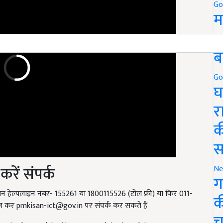
Go
म
5
ब
Go
घ
र
क
स
ें संपर्क
Ne
ग
न हेल्पलाइन नंबर- 155261 या 1800115526 (टोल फ्री) या फिर 011-
ेल कर
pmkisan-ict@gov.in
पर संपर्क कर सकते हैं
क
ment e kyc registration process latest-updates
च