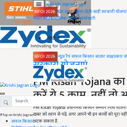
MFOI 2026
होम
ख़बरें
मौसम
खेती-बाड़ी
सरकारी योजना
गैलरी
वीडियो
मासिक पत्रिका
डायरेक्टरी
हिंदी
MFOI 2026
न्यूज़ रैप
सफल किसान
बाजार
साक्षात्कार
क
Home
सरकारी योजनाएं
PM Kisan Yojana का 
करें ये 5 काम, नहीं त
PM Kisan Yojana: प्रधानमंत्री किसान सम्मान निधि योजना
खबर को ध्यान से पढ़ें. अगर आपने भी इन कार्यों को पूरा नही
#Top on Krishi Jagran
अटक सकता है.
सफल किसान