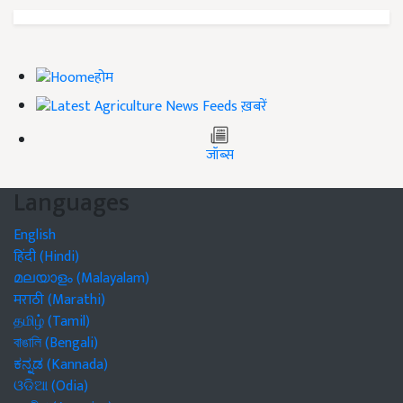
होम
ख़बरें
जॉब्स
Languages
English
हिंदी (Hindi)
മലയാളം (Malayalam)
मराठी (Marathi)
தமிழ் (Tamil)
বাঙালি (Bengali)
ಕನ್ನಡ (Kannada)
ଓଡିଆ (Odia)