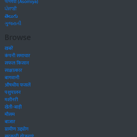
অসমীয়া (Asomiya)
ਪੰਜਾਬੀ
తెలుగు
ગુજરાતી
Browse
खबरें
कंपनी समाचार
सफल किसान
साक्षात्कार
बागवानी
औषधीय फसलें
पशुपालन
मशीनरी
खेती-बाड़ी
मौसम
बाजार
ग्रामीण उद्द्योग
सरकारी योजनाएं