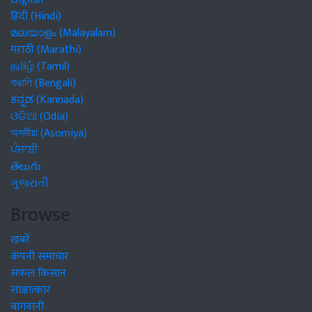
हिंदी (Hindi)
മലയാളം (Malayalam)
मराठी (Marathi)
தமிழ் (Tamil)
বাঙালি (Bengali)
ಕನ್ನಡ (Kannada)
ଓଡିଆ (Odia)
অসমীয়া (Asomiya)
ਪੰਜਾਬੀ
తెలుగు
ગુજરાતી
Browse
खबरें
कंपनी समाचार
सफल किसान
साक्षात्कार
बागवानी