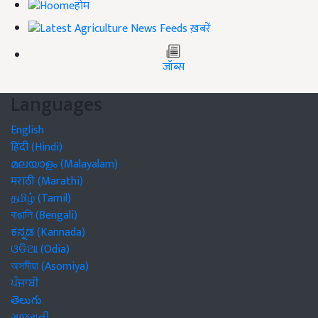
होम
ख़बरें
जॉब्स
Languages
English
हिंदी (Hindi)
മലയാളം (Malayalam)
मराठी (Marathi)
தமிழ் (Tamil)
বাঙালি (Bengali)
ಕನ್ನಡ (Kannada)
ଓଡିଆ (Odia)
অসমীয়া (Asomiya)
ਪੰਜਾਬੀ
తెలుగు
ગુજરાતી