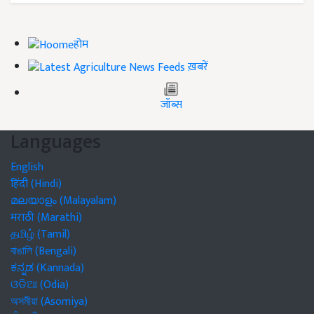
होम
ख़बरें
जॉब्स
Languages
English
हिंदी (Hindi)
മലയാളം (Malayalam)
मराठी (Marathi)
தமிழ் (Tamil)
বাঙালি (Bengali)
ಕನ್ನಡ (Kannada)
ଓଡିଆ (Odia)
অসমীয়া (Asomiya)