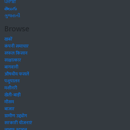
ਪੰਜਾਬੀ
తెలుగు
ગુજરાતી
Browse
खबरें
कंपनी समाचार
सफल किसान
साक्षात्कार
बागवानी
औषधीय फसलें
पशुपालन
मशीनरी
खेती-बाड़ी
मौसम
बाजार
ग्रामीण उद्द्योग
सरकारी योजनाएं
लाइफ स्टाइल