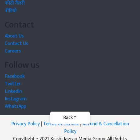
फोटो गैलरी
वीडियो
Contact
About Us
Contact Us
Careers
Follow us
Facebook
Twitter
LinkedIn
Instagram
WhatsApp
Privacy Policy
|
Terms of Service
|
Refund & Cancellation
Policy
CopyRight - 2021 Krishi Jagran Media Group. All Rights