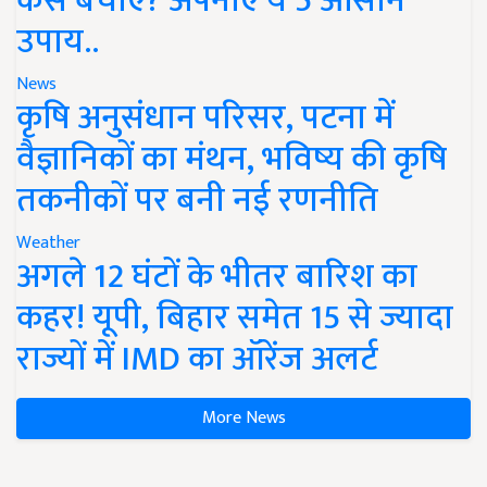
कैसे बचाएं? अपनाएं ये 5 आसान
उपाय..
News
कृषि अनुसंधान परिसर, पटना में
वैज्ञानिकों का मंथन, भविष्य की कृषि
तकनीकों पर बनी नई रणनीति
Weather
अगले 12 घंटों के भीतर बारिश का
कहर! यूपी, बिहार समेत 15 से ज्यादा
राज्यों में IMD का ऑरेंज अलर्ट
More News