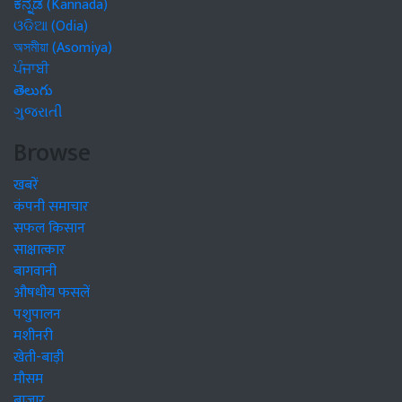
ಕನ್ನಡ (Kannada)
ଓଡିଆ (Odia)
অসমীয়া (Asomiya)
ਪੰਜਾਬੀ
తెలుగు
ગુજરાતી
Browse
खबरें
कंपनी समाचार
सफल किसान
साक्षात्कार
बागवानी
औषधीय फसलें
पशुपालन
मशीनरी
खेती-बाड़ी
मौसम
बाजार