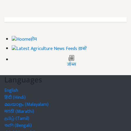
होम
ख़बरें
जॉब्स
Languages
English
हिंदी (Hindi)
മലയാളം (Malayalam)
मराठी (Marathi)
தமிழ் (Tamil)
বাঙালি (Bengali)