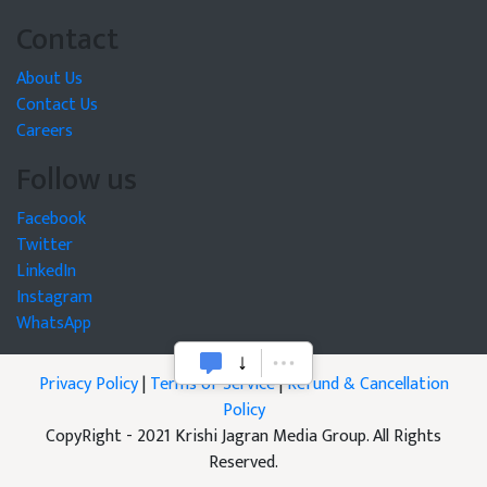
Contact
About Us
Contact Us
Careers
Follow us
Facebook
Twitter
LinkedIn
Instagram
WhatsApp
Privacy Policy
|
Terms of Service
|
Refund & Cancellation
Policy
CopyRight - 2021 Krishi Jagran Media Group. All Rights
Reserved.