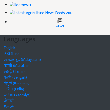
होम
ख़बरें
जॉब्स
Languages
English
हिंदी (Hindi)
മലയാളം (Malayalam)
मराठी (Marathi)
தமிழ் (Tamil)
বাঙালি (Bengali)
ಕನ್ನಡ (Kannada)
ଓଡିଆ (Odia)
অসমীয়া (Asomiya)
ਪੰਜਾਬੀ
తెలుగు