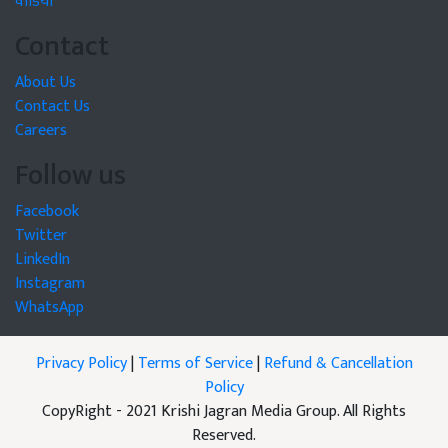
वीडियो
Contact
About Us
Contact Us
Careers
Follow us
Facebook
Twitter
LinkedIn
Instagram
WhatsApp
Privacy Policy
|
Terms of Service
|
Refund & Cancellation
Policy
CopyRight - 2021 Krishi Jagran Media Group. All Rights
Reserved.