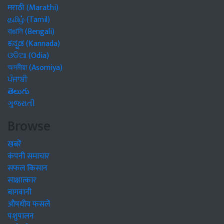
मराठी (Marathi)
தமிழ் (Tamil)
বাঙালি (Bengali)
ಕನ್ನಡ (Kannada)
ଓଡିଆ (Odia)
অসমীয়া (Asomiya)
ਪੰਜਾਬੀ
తెలుగు
ગુજરાતી
Browse
खबरें
कंपनी समाचार
सफल किसान
साक्षात्कार
बागवानी
औषधीय फसलें
पशुपालन