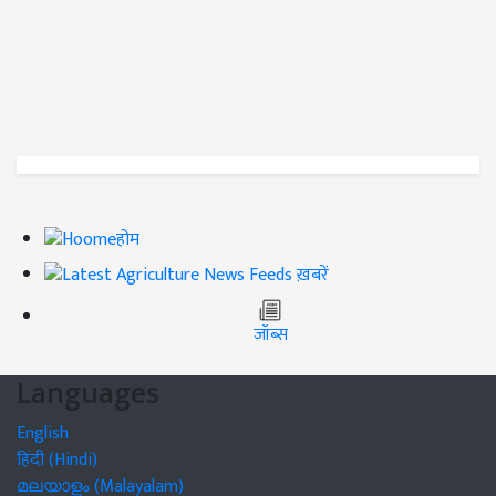
होम
ख़बरें
जॉब्स
Languages
English
हिंदी (Hindi)
മലയാളം (Malayalam)