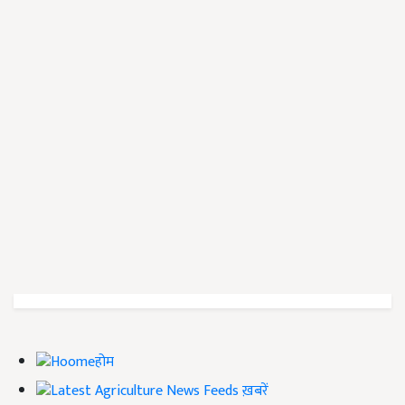
होम
ख़बरें