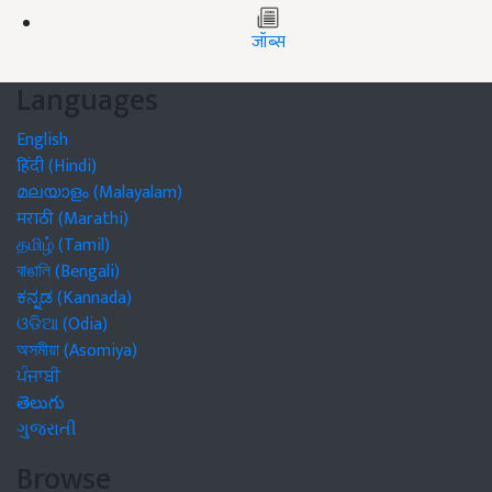
जॉब्स
Languages
English
हिंदी (Hindi)
മലയാളം (Malayalam)
मराठी (Marathi)
தமிழ் (Tamil)
বাঙালি (Bengali)
ಕನ್ನಡ (Kannada)
ଓଡିଆ (Odia)
অসমীয়া (Asomiya)
ਪੰਜਾਬੀ
తెలుగు
ગુજરાતી
Browse