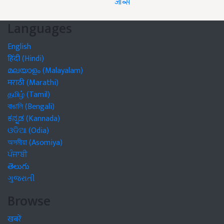
जॉब्स
Languages
English
हिंदी (Hindi)
മലയാളം (Malayalam)
मराठी (Marathi)
தமிழ் (Tamil)
বাঙালি (Bengali)
ಕನ್ನಡ (Kannada)
ଓଡିଆ (Odia)
অসমীয়া (Asomiya)
ਪੰਜਾਬੀ
తెలుగు
ગુજરાતી
Browse
खबरें