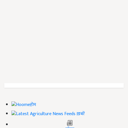
होम
ख़बरें