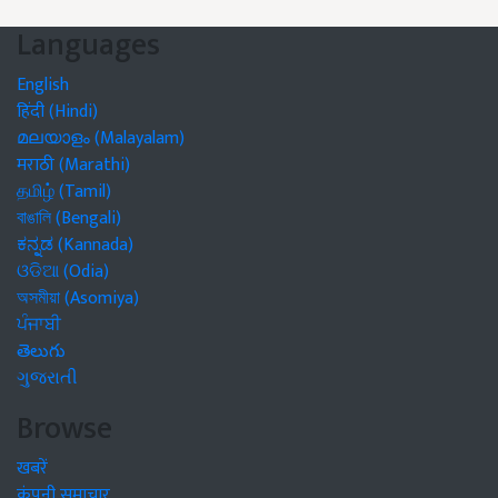
Languages
English
हिंदी (Hindi)
മലയാളം (Malayalam)
मराठी (Marathi)
தமிழ் (Tamil)
বাঙালি (Bengali)
ಕನ್ನಡ (Kannada)
ଓଡିଆ (Odia)
অসমীয়া (Asomiya)
ਪੰਜਾਬੀ
తెలుగు
ગુજરાતી
Browse
खबरें
कंपनी समाचार