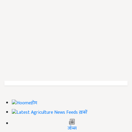
होम
ख़बरें
जॉब्स