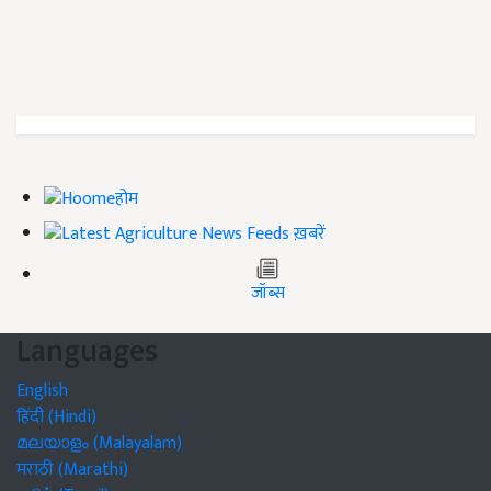
होम
ख़बरें
जॉब्स
Languages
English
हिंदी (Hindi)
മലയാളം (Malayalam)
मराठी (Marathi)