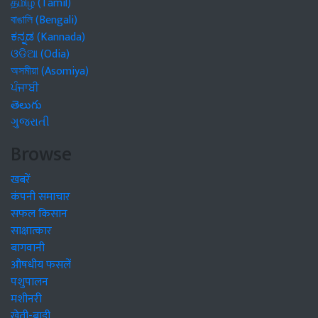
தமிழ் (Tamil)
বাঙালি (Bengali)
ಕನ್ನಡ (Kannada)
ଓଡିଆ (Odia)
অসমীয়া (Asomiya)
ਪੰਜਾਬੀ
తెలుగు
ગુજરાતી
Browse
खबरें
कंपनी समाचार
सफल किसान
साक्षात्कार
बागवानी
औषधीय फसलें
पशुपालन
मशीनरी
खेती-बाड़ी