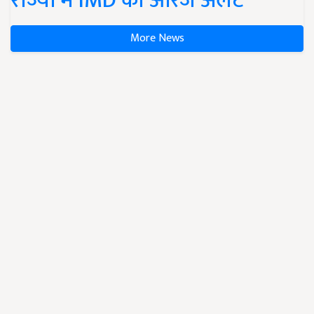
राज्यों में IMD का ऑरेंज अलर्ट
More News