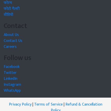
फोरम
फोटो गैलरी
वीडियो
Contact
About Us
Contact Us
Careers
Follow us
Facebook
Twitter
LinkedIn
Instagram
WhatsApp
Privacy Policy
|
Terms of Service
|
Refund & Cancellation
Policy