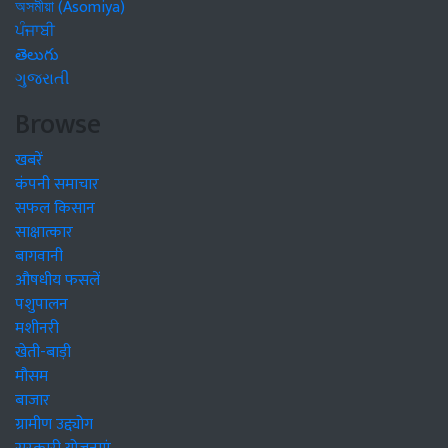
অসমীয়া (Asomiya)
ਪੰਜਾਬੀ
తెలుగు
ગુજરાતી
Browse
खबरें
कंपनी समाचार
सफल किसान
साक्षात्कार
बागवानी
औषधीय फसलें
पशुपालन
मशीनरी
खेती-बाड़ी
मौसम
बाजार
ग्रामीण उद्द्योग