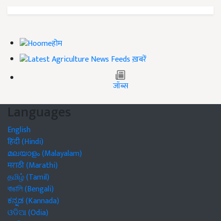
होम
ख़बरें
जॉब्स
Languages
English
हिंदी (Hindi)
മലയാളം (Malayalam)
मराठी (Marathi)
தமிழ் (Tamil)
বাঙালি (Bengali)
ಕನ್ನಡ (Kannada)
ଓଡିଆ (Odia)