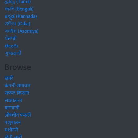
தமிழ் (Tamil)
বাঙালি (Bengali)
ಕನ್ನಡ (Kannada)
ଓଡିଆ (Odia)
অসমীয়া (Asomiya)
ਪੰਜਾਬੀ
తెలుగు
ગુજરાતી
Browse
खबरें
कंपनी समाचार
सफल किसान
साक्षात्कार
बागवानी
औषधीय फसलें
पशुपालन
मशीनरी
खेती-बाड़ी