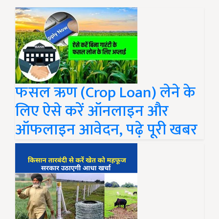
फसल ऋण (Crop Loan) लेने के
लिए ऐसे करें ऑनलाइन और
ऑफलाइन आवेदन, पढ़े पूरी खबर