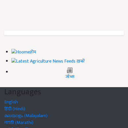
होम
ख़बरें
जॉब्स
Languages
English
हिंदी (Hindi)
മലയാളം (Malayalam)
मराठी (Marathi)