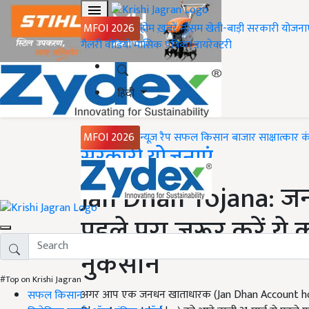
MFOI 2026
होम
ख़बरें
मौसम
खेती-बाड़ी
सरकारी योजना
गैलरी
वीडियो
मासिक पत्रिका
डायरेक्टरी
हिंदी
MFOI 2026
न्यूज़ रैप
सफल किसान
बाजार
साक्षात्कार
क
Home
सरकारी योजनाएं
Jan Dhan Yojana: जन
पहले पूरा जरूर करें ये 
नुकसान
#Top on Krishi Jagran
अगर आप एक जनधन खाताधारक (Jan Dhan Account holder) 
सफल किसान