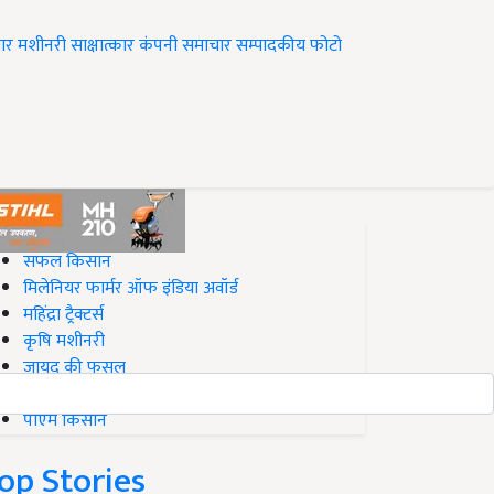
ार
मशीनरी
साक्षात्कार
कंपनी समाचार
सम्पादकीय
फोटो
op on Krishi Jagran
सफल किसान
मिलेनियर फार्मर ऑफ इंडिया अवॉर्ड
महिंद्रा ट्रैक्टर्स
कृषि मशीनरी
जायद की फसल
बिज़नेस आइडियाज
पीएम किसान
op Stories