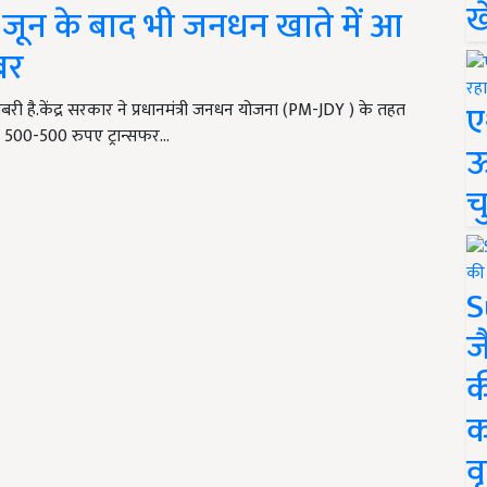
ख
ून के बाद भी जनधन खाते में आ
बर
ए
 है.केंद्र सरकार ने प्रधानमंत्री जनधन योजना (PM-JDY ) के तहत
 500-500 रुपए ट्रान्सफर…
ऊ
च
S
ज
क
क
वृ