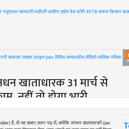
एं
पशुपालन
बागवानी
मशीनरी
ग्रामीण उद्योग
वेब स्टोरी
#FTB
सफल किसान
बाज
ंपनी समाचार
लाइफ स्टाइल
Jobs
विविध
सम्पादकीय
वीडियो
मासिक पत्रिका
#T
धन खाताधारक 31 मार्च से
काम, नहीं तो होगा भारी
T
हैं, तो यह खबरा ज़रूर पढ़ लें, क्योंकि जनधन खाताधारकों (Jan