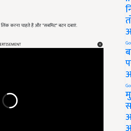
न
त
लिंक करना चाहते हैं और "सबमिट" बटन दबाएं.
अ
ERTISEMENT
Go
ब
प
अ
Go
म
स
अ
आ