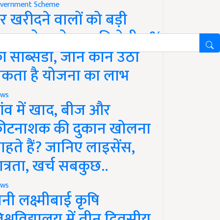
vernment Scheme
र खरीदने वालों को बड़ी
ाहत, होम लोन पर मिलेगी 4%
ी सब्सिडी, जानें कौन उठा
कता है योजना का लाभ
ws
ांव में खाद, बीज और
ीटनाशक की दुकान खोलना
ाहते हैं? जानिए लाइसेंस,
ात्रता, खर्च सबकुछ..
ws
ानी लक्ष्मीबाई कृषि
िश्वविद्यालय में तीन दिवसीय