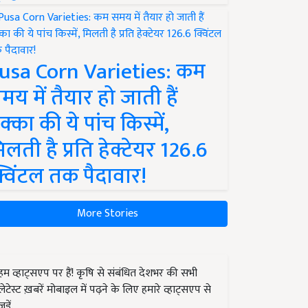
usa Corn Varieties: कम
मय में तैयार हो जाती हैं
क्का की ये पांच किस्में,
िलती है प्रति हेक्टेयर 126.6
्विंटल तक पैदावार!
More Stories
हम व्हाट्सएप पर हैं! कृषि से संबंधित देशभर की सभी
लेटेस्ट ख़बरें मोबाइल में पढ़ने के लिए हमारे व्हाट्सएप से
जुड़ें.