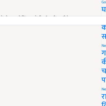
Go
घ
र
को आधार से लिंक कराने की सुविधा दी जा रही है.
क
स
Ne
ग
क
च
प
Ne
र
व