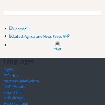
होम
ख़बरें
जॉब्स
Languages
English
हिंदी (Hindi)
മലയാളം (Malayalam)
मराठी (Marathi)
தமிழ் (Tamil)
বাঙালি (Bengali)
ಕನ್ನಡ (Kannada)