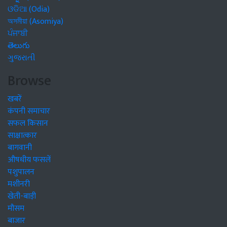
ଓଡିଆ (Odia)
অসমীয়া (Asomiya)
ਪੰਜਾਬੀ
తెలుగు
ગુજરાતી
Browse
खबरें
कंपनी समाचार
सफल किसान
साक्षात्कार
बागवानी
औषधीय फसलें
पशुपालन
मशीनरी
खेती-बाड़ी
मौसम
बाजार