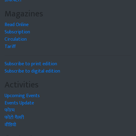
डायरेक्टरी
Magazines
Read Online
Subscription
Circulation
Tariff
Subscribe to print edition
Subscribe to digital edition
Activities
Upcoming Events
Events Update
फोरम
फोटो गैलरी
वीडियो