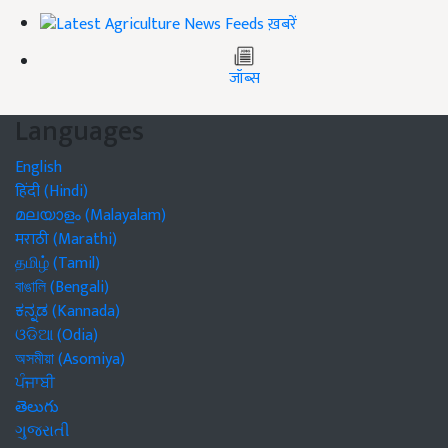
ख़बरें
जॉब्स
Languages
English
हिंदी (Hindi)
മലയാളം (Malayalam)
मराठी (Marathi)
தமிழ் (Tamil)
বাঙালি (Bengali)
ಕನ್ನಡ (Kannada)
ଓଡିଆ (Odia)
অসমীয়া (Asomiya)
ਪੰਜਾਬੀ
తెలుగు
ગુજરાતી