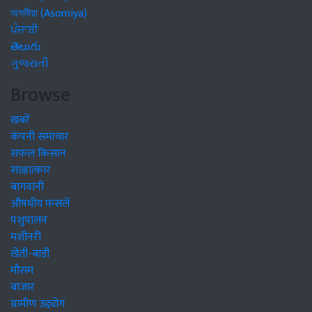
অসমীয়া (Asomiya)
ਪੰਜਾਬੀ
తెలుగు
ગુજરાતી
Browse
खबरें
कंपनी समाचार
सफल किसान
साक्षात्कार
बागवानी
औषधीय फसलें
पशुपालन
मशीनरी
खेती-बाड़ी
मौसम
बाजार
ग्रामीण उद्द्योग