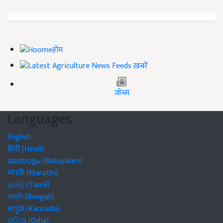
होम
ख़बरें
जॉब्स
Languages
English
हिंदी (Hindi)
മലയാളം (Malayalam)
मराठी (Marathi)
தமிழ் (Tamil)
বাঙালি (Bengali)
ಕನ್ನಡ (Kannada)
ଓଡିଆ (Odia)