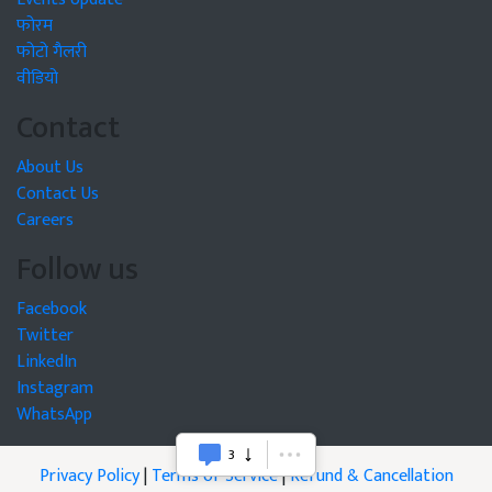
फोरम
फोटो गैलरी
वीडियो
Contact
About Us
Contact Us
Careers
Follow us
Facebook
Twitter
LinkedIn
Instagram
WhatsApp
Privacy Policy
|
Terms of Service
|
Refund & Cancellation